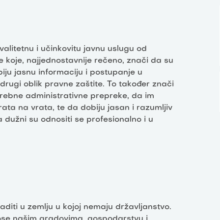
alitetnu i učinkovitu javnu uslugu od
je koje, najjednostavnije rečeno, znači da su
iju jasnu informaciju i postupanje u
drugi oblik pravne zaštite. To također znači
otrebne administrativne prepreke, da im
ata na vrata, te da dobiju jasan i razumljiv
a dužni su odnositi se profesionalno i u
raditi u zemlju u kojoj nemaju državljanstvo.
ose našim gradovima, gospodarstvu i