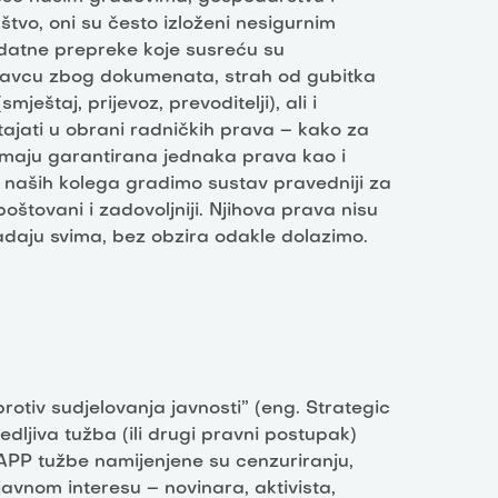
tvo, oni su često izloženi nesigurnim
Dodatne prepreke koje susreću su
odavcu zbog dokumenata, strah od gubitka
eštaj, prijevoz, prevoditelji), ali i
stajati u obrani radničkih prava – kako za
 imaju garantirana jednaka prava kao i
i naših kolega gradimo sustav pravedniji za
oštovani i zadovoljniji. Njihova prava nisu
padaju svima, bez obzira odakle dolazimo.
otiv sudjelovanja javnosti” (eng. Strategic
redljiva tužba (ili drugi pravni postupak)
LAPP tužbe namijenjene su cenzuriranju,
javnom interesu – novinara, aktivista,