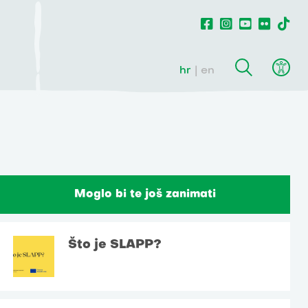
hr
en
Moglo bi te još zanimati
Što je SLAPP?