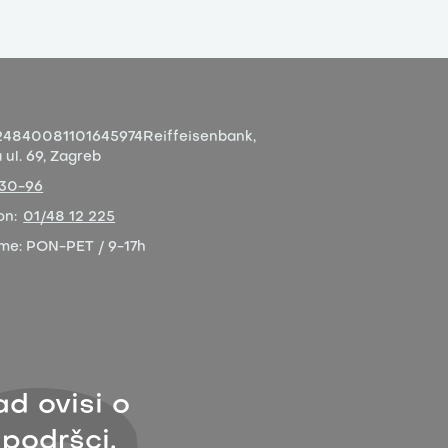
4840081101645974
Reiffeisenbank,
ul. 69, Zagreb
-30-96
on:
01/48 12 225
eme:
PON-PET / 9-17h
ad ovisi o
 podršci.