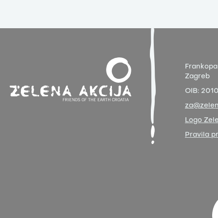
Frankopa
Zagreb
OIB:
201
za@zelen
Logo Zele
Pravila p