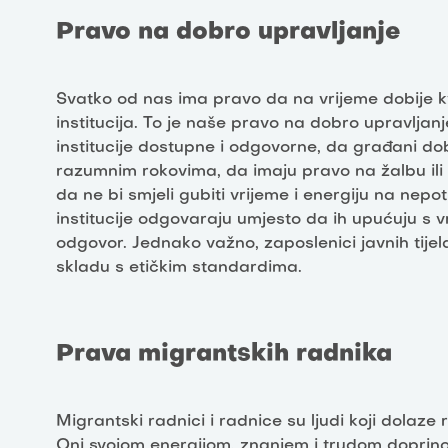
Pravo na dobro upravljanje
Svatko od nas ima pravo da na vrijeme dobije kv
institucija. To je naše pravo na dobro upravljan
institucije dostupne i odgovorne, da građani dob
razumnim rokovima, da imaju pravo na žalbu ili 
da ne bi smjeli gubiti vrijeme i energiju na nep
institucije odgovaraju umjesto da ih upućuju s vr
odgovor. Jednako važno, zaposlenici javnih tijel
skladu s etičkim standardima.
Prava migrantskih radnika
Migrantski radnici i radnice su ljudi koji dolaze 
Oni svojom energijom, znanjem i trudom doprin