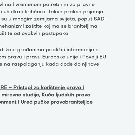
škovima i vremenom potrebnim za pravne
 i ušutkati kritičare. Takva praksa prijetnja
o su u mnogim zemljama svijeta, poput SAD-
mehanizmi zaštite kojima se braniteljima
aštite od ovakvih postupaka.
ržaje građanima približiti informacije o
 pravu i pravu Europske unije i Povelji EU
ite na raspolaganju kada dođe do njihove
RE – Pristupi za korištenje prava i
 mirovne studije, Kuća ljudskih prava
onment i Ured pučke pravobraniteljice