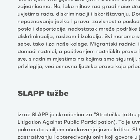
zajednicama. No, iako njihov rad gradi naše druš
uvjetima rada, diskriminaciji i iskorištavanju. 
nepoznavanje jezika i prava, zavisnost o posl
posla i deportacije, nedostatak mreže podrške (smj
diskriminacija, rasizam i izolacija. Svi moramo 
sebe, tako i za naše kolege. Migrantski radnici
domaći radnici, a poštivanjem radničkih prava 
sve, s radnim mjestima na kojima smo sigurniji, p
privilegija, već osnovna ljudska prava koja pri
SLAPP tužbe
izraz SLAPP je skraćenica za “Stratešku tužbu pr
Litigation Against Public Participation). To je uv
pokrenuta s ciljem ušutkavanja javne kritike. S
zastrašivanju i opterećivanju onih koji govore u 