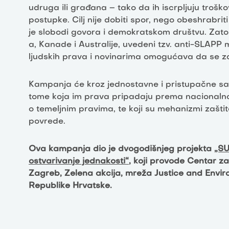
udruga ili građana – tako da ih iscrpljuju tro
postupke. Cilj nije dobiti spor, nego obeshrabriti
je slobodi govora i demokratskom društvu. Zat
a, Kanade i Australije, uvedeni tzv. anti-SLAPP 
ljudskih prava i novinarima omogućava da se z
Kampanja će kroz jednostavne i pristupačne sad
tome koja im prava pripadaju prema nacionalnom
o temeljnim pravima, te koji su mehanizmi zašt
povrede.
Ova kampanja dio je dvogodišnjeg projekta
„SU
ostvarivanje jednakosti“
, koji provode Centar za
Zagreb, Zelena akcija, mreža Justice and Envir
Republike Hrvatske.