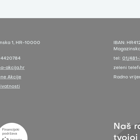
nska 1,
HR-10000
IBAN:
HR412
Magazinska 
04420784
tel:
01/481
a-akcija.hr
zeleni telef
ne Akcije
Radno vrij
rivatnosti
Naš r
tvojoj