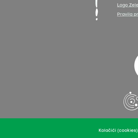
Logo Zele
Pravila p
Naše sadržaje možete prenositi u integralnoj ili pre
Kolačići (cookies)
Ovo dopu