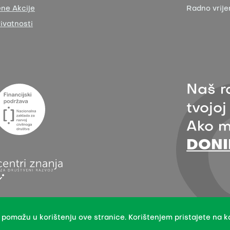
ne Akcije
Radno vrij
rivatnosti
Naš r
tvojoj
Ako m
DONI
rađenoj verziji uz navođenje organizacije Zelena akcija - pod uvjetima
 pomažu u korištenju ove stranice. Korištenjem pristajete na ko
štenje se ne odnosi na stock fotografije i embedane sadržaje drugih stv