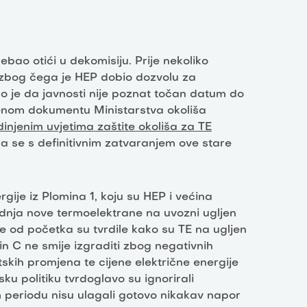
rebao otići u dekomisiju. Prije nekoliko
zbog čega je HEP dobio dozvolu za
o je da javnosti nije poznat točan datum do
benom dokumentu Ministarstva okoliša
dinjenim uvjetima zaštite okoliša za TE
 da se s definitivnim zatvaranjem ove stare
gije iz Plomina 1, koju su HEP i većina
radnja nove termoelektrane na uvozni ugljen
je od početka su tvrdile kako su TE na ugljen
in C ne smije izgraditi zbog negativnih
tskih promjena te cijene električne energije
u politiku tvrdoglavo su ignorirali
 periodu nisu ulagali gotovo nikakav napor