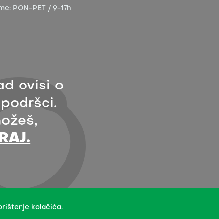
eme:
PON-PET / 9-17h
ad ovisi o
 podršci.
ožeš,
RAJ.
 licence Creative Commons Imenovanje 4.0 međunarodna.
rištenje kolačića.
aratelja.