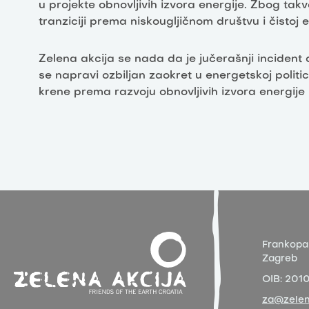
u projekte obnovljivih izvora energije. Zbog ta
tranziciji prema niskougljičnom društvu i čistoj e
Zelena akcija se nada da je jučerašnji incident 
se napravi ozbiljan zaokret u energetskoj politic
krene prema razvoju obnovljivih izvora energije 
Frankopa
Zagreb
OIB:
201
za@zelen