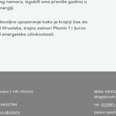
kvog nemara, izgubili smo previše godina u
nergiji.
dovoljno upozorenje kako je krajnji čas da
i Hrvatske, trajno zatvori Plomin 1 i žurno
i energetske učinkovitosti.
nska 1,
HR-10000
IBAN:
HR412
Magazinska 
04420784
tel:
01/481
a-akcija.hr
zeleni telef