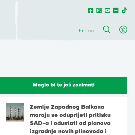
hr
en
Moglo bi te još zanimati
Zemlje Zapadnog Balkana
moraju se oduprijeti pritisku
SAD-a i odustati od planova
izgradnje novih plinovoda i