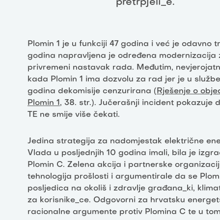
pretrpjeli_e.
Plomin 1 je u funkciji 47 godina i već je odavno t
godina napravljena je određena modernizacija 
privremeni nastavak rada. Međutim, nevjerojatn
kada Plomin 1 ima dozvolu za rad jer je u služ
godina dekomisije cenzurirana (
Rješenje o obje
Plomin 1
, 38. str.). Jučerašnji incident pokazuje
TE ne smije više čekati.
Jedina strategija za nadomjestak električne ener
Vlada u posljednjih 10 godina imali, bila je izg
Plomin C. Zelena akcija i partnerske organizaci
tehnologija prošlosti i argumentirale da se Plom
posljedica na okoliš i zdravlje građana_ki, klima
za korisnike_ce. Odgovorni za hrvatsku energetsk
racionalne argumente protiv Plomina C te u tom