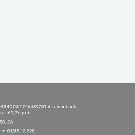
4840081101645974
Reiffeisenbank,
ul. 69, Zagreb
-30-96
on:
01/48 12 225