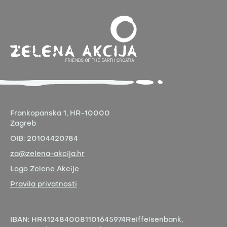
Frankopanska 1,
HR-10000
Zagreb
OIB:
20104420784
za@zelena-akcija.hr
Logo Zelene Akcije
Pravila privatnosti
IBAN:
HR4124840081101645974
Reiffeisenbank,