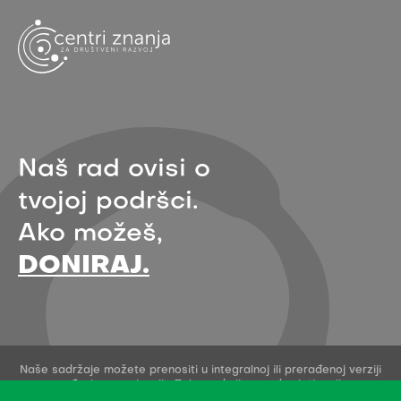
Naš rad ovisi o
tvojoj podršci.
Ako možeš,
DONIRAJ.
Naše sadržaje možete prenositi u integralnoj ili prerađenoj verziji
uz navođenje organizacije Zelena akcija - pod uvjetima licence
Creative Commons Imenovanje 4.0 međunarodna.