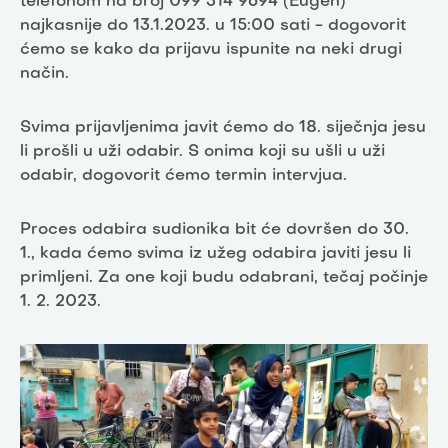
telefonom na broj 099 314 9694 (Eugen)
najkasnije do 13.1.2023. u 15:00 sati - dogovorit
ćemo se kako da prijavu ispunite na neki drugi
način.
Svima prijavljenima javit ćemo do 18. siječnja jesu
li prošli u uži odabir. S onima koji su ušli u uži
odabir, dogovorit ćemo termin intervjua.
Proces odabira sudionika bit će dovršen do 30.
1., kada ćemo svima iz užeg odabira javiti jesu li
primljeni. Za one koji budu odabrani, tečaj počinje
1. 2. 2023.