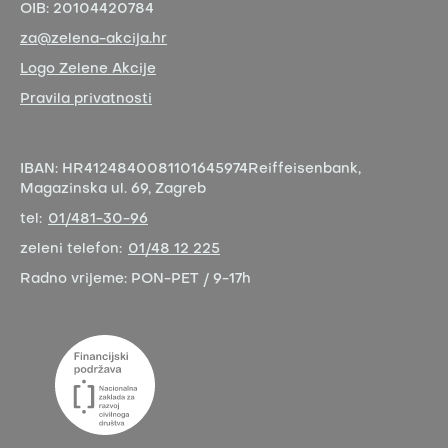
OIB:
20104420784
za@zelena-akcija.hr
Logo Zelene Akcije
Pravila privatnosti
IBAN:
HR4124840081101645974
Reiffeisenbank,
Magazinska ul. 69, Zagreb
tel:
01/481-30-96
zeleni telefon:
01/48 12 225
Radno vrijeme:
PON-PET / 9-17h