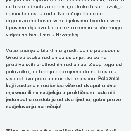
još jednom isprobate sve što ćete naučiti, kako to
ne biste odmah zaboravili_e i kako biste razvili_e
samostalnost u radu. Na tečaju ćemo se
organizirano baviti svim dijelovima bicikla i svim
tipovima dijelova koji se uz razumnu sreću mogu
vidjeti na biciklima u Hrvatskoj.
Vaše znanje o biciklima gradit ćemo postepeno.
Gradivo svake radionice oslanjat će se na
gradivo svih prethodnih radionica. Zbog toga od
polaznika_ca tečaja očekujemo da ne izostaju
više od dva puta unutar dva mjeseca.
Polaznici
koji izostanu s radionica više od dvaput u dva
mjeseca ili ne sudjeluju u praktičnom radu niti
jedanput u razdoblju od dva tjedna, gube pravo
sudjelovanja na tečaju!