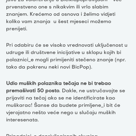
jave za volontiranje u Biciklopopravljaoni - već
prvenstveno one s nikakvim ili vrlo slabim
znanjem. Krećemo od osnova i želimo vidjeti
koliko vam znanja u šest mjeseci možemo
prenijeti.
Pri odabiru će se visoko vrednovati uključenost u
udruge ili društvene inicijative u sklopu kojih bi
polaznici_e mogli primijeniti stečeno znanje (npr.
tako da pokrenu neki novi BicPop).
Udio muških polaznika tečaja ne bi trebao
premašivati 50 posto
. Dakle, ne ustručavajte se
prijaviti na tečaj ako se ne identificirate kao
muškarac! Šanse da budete primljene_i bit će
vjerojatno nešto veće nego u slučaju muških
interesenata.