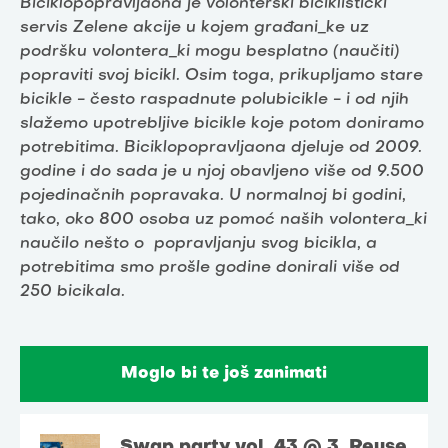
Biciklopopravljaona je volonterski biciklistički
servis Zelene akcije u kojem građani_ke uz
podršku volontera_ki mogu besplatno (naučiti)
popraviti svoj bicikl. Osim toga, prikupljamo stare
bicikle - često raspadnute polubicikle - i od njih
slažemo upotrebljive bicikle koje potom doniramo
potrebitima. Biciklopopravljaona djeluje od 2009.
godine i do sada je u njoj obavljeno više od 9.500
pojedinačnih popravaka. U normalnoj bi godini,
tako, oko 800 osoba uz pomoć naših volontera_ki
naučilo nešto o popravljanju svog bicikla, a
potrebitima smo prošle godine donirali više od
250 bicikala.
Moglo bi te još zanimati
Swap party vol. 43 @ 3. Reuse