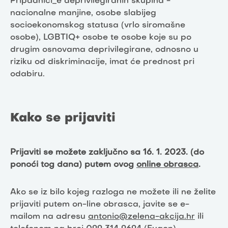
Pripadnici_e deprivilegiranih skupina -
nacionalne manjine, osobe slabijeg
socioekonomskog statusa (vrlo siromašne
osobe), LGBTIQ+ osobe te osobe koje su po
drugim osnovama deprivilegirane, odnosno u
riziku od diskriminacije, imat će prednost pri
odabiru.
Kako se prijaviti
Prijaviti se možete zaključno sa 16. 1. 2023. (do
ponoći tog dana)
putem ovog
online obrasca
.
Ako se iz bilo kojeg razloga ne možete ili ne želite
prijaviti putem on-line obrasca, javite se e-
mailom na adresu
antonio@zelena-akcija.hr
ili