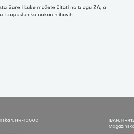
sta Sare i Luke možete čitati na blogu ZA, a
ta i zaposlenika nakon njihovih
nska 1,
HR-10000
IBAN:
HR412
Magazinska 