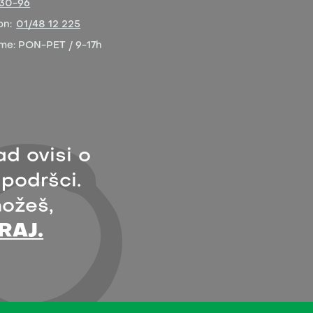
-30-96
on:
01/48 12 225
eme:
PON-PET / 9-17h
ad ovisi o
 podršci.
ožeš,
RAJ.