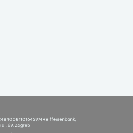
4840081101645974
Reiffeisenbank,
ul. 69, Zagreb