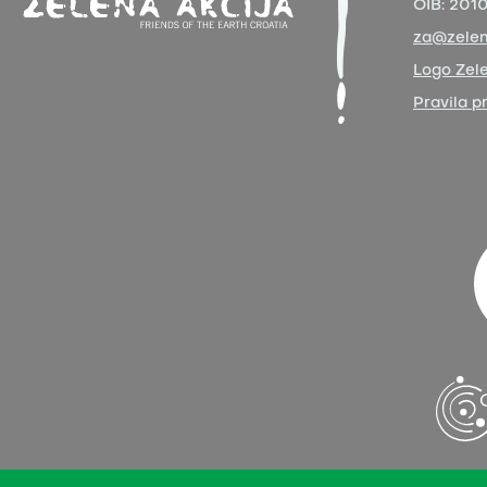
OIB:
201
za@zelen
Logo Zele
Pravila p