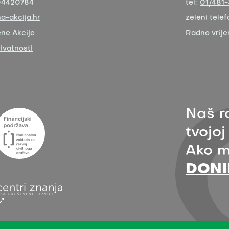
04420784
tel:
01/481
a-akcija.hr
zeleni telef
ne Akcije
Radno vrij
rivatnosti
Naš r
tvojoj
Ako m
DONI