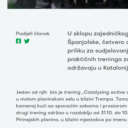
U sklopu zajedničkog
Podijeli članak
Španjolske, četvero a
priliku za sudjelovanj
praktičnih treninga za
održavaju u Katalonij
Jedan od njih bio je trening „Catalysing active
u malom planinskom selu u blizini Trempa. Tamo 
kamenoj kući sa spavaćim sobama i prostorom za
drugi trening održao u razdoblju od 31.10. do 10
Pirinejskih planina, u blizini mjestašca po imenu