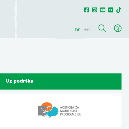
hr
en
Uz podršku