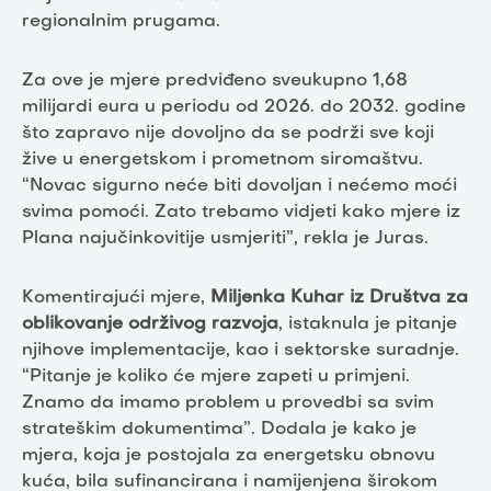
regionalnim prugama.
Za ove je mjere predviđeno sveukupno 1,68
milijardi eura u periodu od 2026. do 2032. godine
što zapravo nije dovoljno da se podrži sve koji
žive u energetskom i prometnom siromaštvu.
“Novac sigurno neće biti dovoljan i nećemo moći
svima pomoći. Zato trebamo vidjeti kako mjere iz
Plana najučinkovitije usmjeriti”, rekla je Juras.
Komentirajući mjere,
Miljenka Kuhar iz Društva za
oblikovanje održivog razvoja
, istaknula je pitanje
njihove implementacije, kao i sektorske suradnje.
“Pitanje je koliko će mjere zapeti u primjeni.
Znamo da imamo problem u provedbi sa svim
strateškim dokumentima”. Dodala je kako je
mjera, koja je postojala za energetsku obnovu
kuća, bila sufinancirana i namijenjena širokom