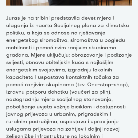
Juras je na tribini predstavila devet mjera i
ulaganja iz nacrta Socijalnog plana za klimatsku
politiku, a koja se odnose na rješavanje
energetskog siromaštva, siromaštva u pogledu
mobilnosti i pomoć svim ranjivim skupinama
građana. Mjere uključuju: obrazovanje i podizanje
svijesti, obnovu obiteljskih kuća s najlošijim
energetskim svojstvima, izgradnju lokalnih
kapaciteta i uspostava kontaktnih točaka za
pomoć ranjivim skupinama (tzv. One-stop-shop),
izravnu potporu dohotku (vaučeri za plin),
nadogradnju mjera socijalnog stanovanja,
poboljšanje uvjeta vožnje biciklom i dostupnosti
javnog prijevoza u urbanim, prigradskim i
ruralnim područjima, uspostavu i upravljanje
uslugama prijevoza na zahtjev i daljnji razvoj
željezničke infrastrukture na lokalnim i