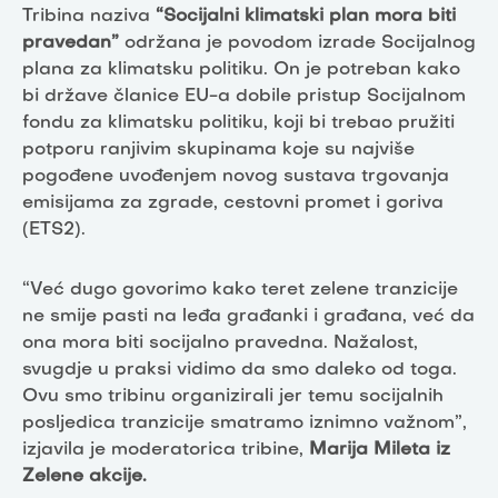
Tribina naziva
“Socijalni klimatski plan mora biti
pravedan”
održana je povodom izrade Socijalnog
plana za klimatsku politiku. On je potreban kako
bi države članice EU-a dobile pristup Socijalnom
fondu za klimatsku politiku, koji bi trebao pružiti
potporu ranjivim skupinama koje su najviše
pogođene uvođenjem novog sustava trgovanja
emisijama za zgrade, cestovni promet i goriva
(ETS2).
“Već dugo govorimo kako teret zelene tranzicije
ne smije pasti na leđa građanki i građana, već da
ona mora biti socijalno pravedna. Nažalost,
svugdje u praksi vidimo da smo daleko od toga.
Ovu smo tribinu organizirali jer temu socijalnih
posljedica tranzicije smatramo iznimno važnom”,
izjavila je moderatorica tribine,
Marija Mileta iz
Zelene akcije.