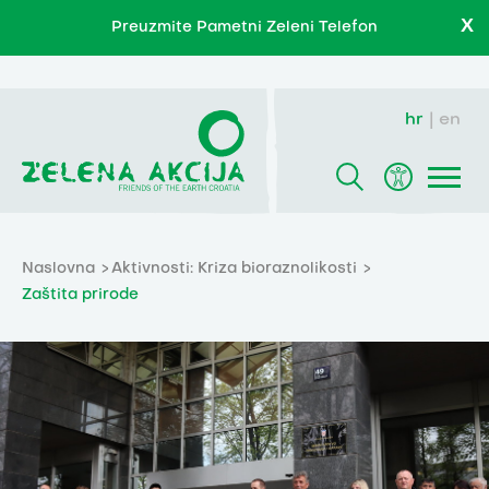
X
Preuzmite Pametni Zeleni Telefon
hr
en
Naslovna
Aktivnosti: Kriza bioraznolikosti
Zaštita prirode