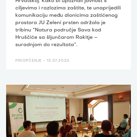
Hrvatskoj. Kako bi upoznali javnost s
ciljevima i razlozima zaštite, te unaprijedili
komunikaciju među dionicima zaštićenog
prostora JU Zeleni prsten održala je
tribinu “Natura područje Sava kod
Hruščiće sa šljunčarom Rakitje –
suradnjom do rezultata”.
PRIOPĆENJE -
13.07.2020.