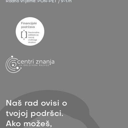
Radno vrijeme:
PON-PET / 9-17h
Naš rad ovisi o
tvojoj podršci.
Ako možeš,