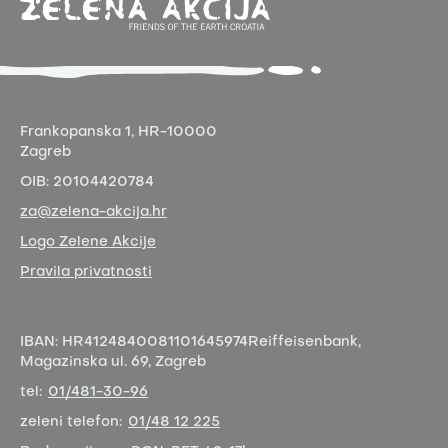
Frankopanska 1,
HR-10000
Zagreb
OIB:
20104420784
za@zelena-akcija.hr
Logo Zelene Akcije
Pravila privatnosti
IBAN:
HR4124840081101645974
Reiffeisenbank,
Magazinska ul. 69, Zagreb
tel:
01/481-30-96
zeleni telefon:
01/48 12 225