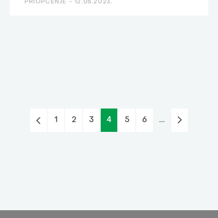
PRIOPĆENJE -
12.06.2023.
1
2
3
4
5
6
...