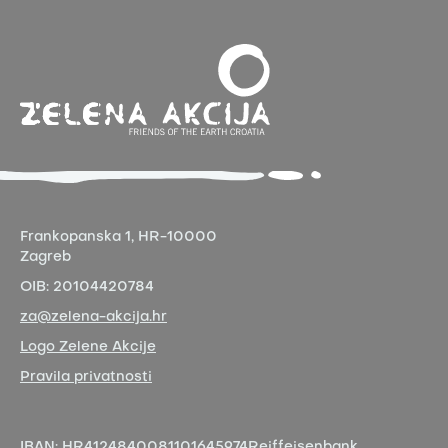
Frankopanska 1,
HR-10000
Zagreb
OIB:
20104420784
za@zelena-akcija.hr
Logo Zelene Akcije
Pravila privatnosti
IBAN:
HR4124840081101645974
Reiffeisenbank,