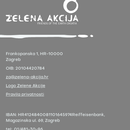
Frankopanska 1,
HR-10000
Zagreb
OIB:
20104420784
za@zelena-akcija.hr
Logo Zelene Akcije
Pravila privatnosti
IBAN:
HR4124840081101645974
Reiffeisenbank,
Magazinska ul. 69, Zagreb
tel:
01/481-30-96