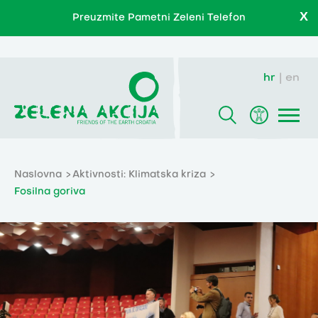
X
Preuzmite Pametni Zeleni Telefon
hr
en
Naslovna
Aktivnosti: Klimatska kriza
Fosilna goriva