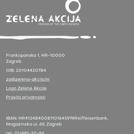
Frankopanska 1,
HR-10000
Zagreb
OIB:
20104420784
za@zelena-akcija.hr
Logo Zelene Akcije
Pravila privatnosti
IBAN:
HR4124840081101645974
Reiffeisenbank,
Magazinska ul. 69, Zagreb
tel:
01/481-30-96