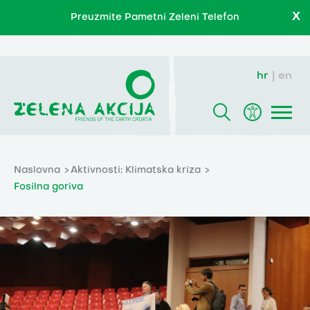
X
Preuzmite Pametni Zeleni Telefon
hr
en
Naslovna
Aktivnosti: Klimatska kriza
Fosilna goriva