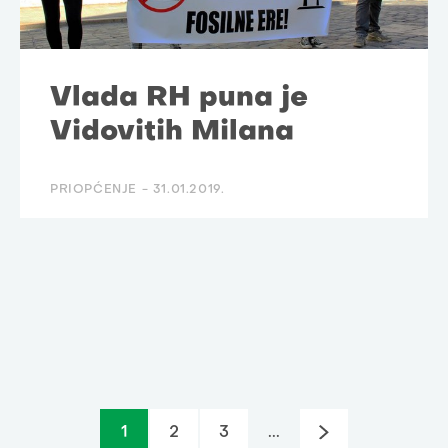
Vlada RH puna je
Vidovitih Milana
PRIOPĆENJE -
31.01.2019.
1
2
3
...