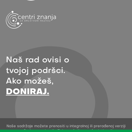
Naš rad ovisi o
tvojoj podršci.
Ako možeš,
DONIRAJ.
Naše sadržaje možete prenositi u integralnoj ili prerađenoj verziji
uz navođenje organizacije Zelena akcija - pod uvjetima licence