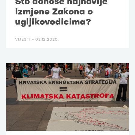
Što donose najnovije
izmjene Zakona o
ugljikovodicima?
VIJESTI -
02.12.2020.