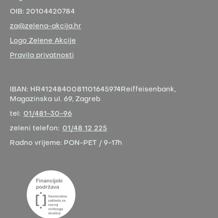
OIB:
20104420784
za@zelena-akcija.hr
Logo Zelene Akcije
Pravila privatnosti
IBAN:
HR4124840081101645974
Reiffeisenbank,
Magazinska ul. 69, Zagreb
tel:
01/481-30-96
zeleni telefon:
01/48 12 225
Radno vrijeme:
PON-PET / 9-17h