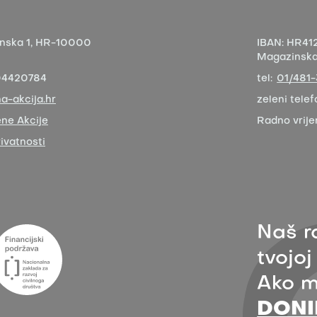
nska 1,
HR-10000
IBAN:
HR412
Magazinska 
04420784
tel:
01/481
a-akcija.hr
zeleni telef
ne Akcije
Radno vrij
rivatnosti
Naš r
tvojoj
Ako m
DONI