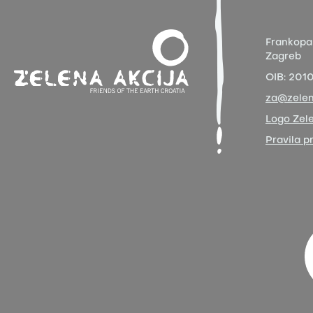
Frankopa
Zagreb
OIB:
201
za@zelen
Logo Zele
Pravila p