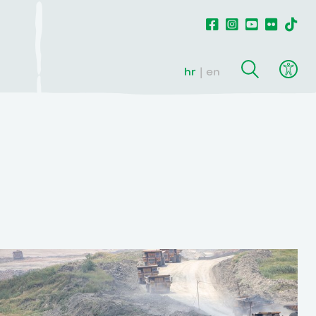
hr
en