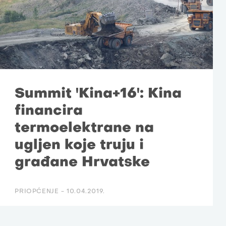
Summit 'Kina+16': Kina
financira
termoelektrane na
ugljen koje truju i
građane Hrvatske
PRIOPĆENJE -
10.04.2019.