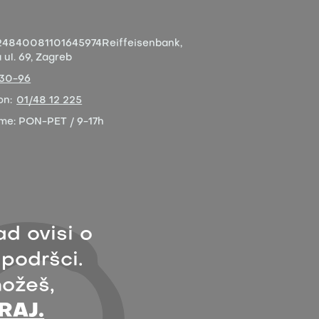
4840081101645974
Reiffeisenbank,
ul. 69, Zagreb
-30-96
on:
01/48 12 225
eme:
PON-PET / 9-17h
ad ovisi o
 podršci.
ožeš,
RAJ.