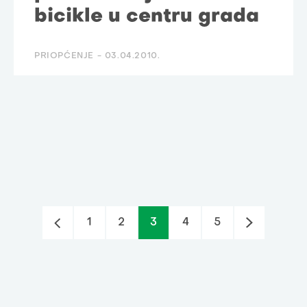
bicikle u centru grada
PRIOPĆENJE -
03.04.2010.
1
2
3
4
5