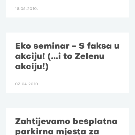
18.06.2010.
Eko seminar - S faksa u
akciju! (...i to Zelenu
akciju!)
03.04.2010.
Zahtijevamo besplatna
parkirna mjesta za