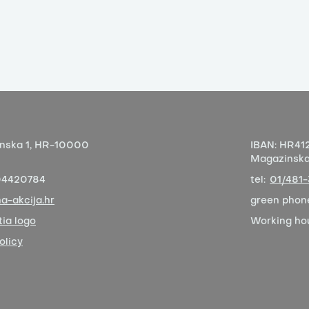
nska 1,
HR-10000
IBAN:
HR412
Magazinska 
04420784
tel:
01/481
a-akcija.hr
green phon
ia logo
Working ho
olicy