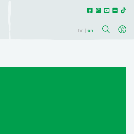
hr
en