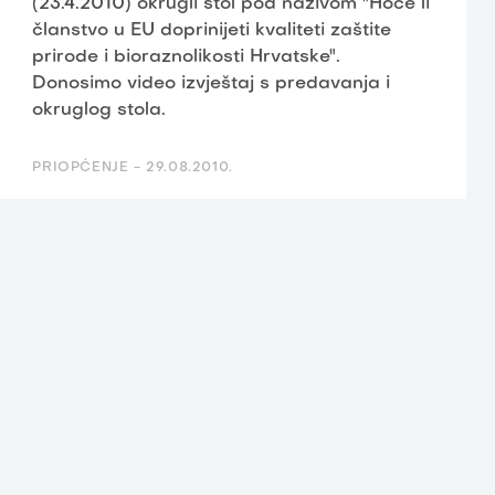
(23.4.2010) okrugli stol pod nazivom "Hoće li
članstvo u EU doprinijeti kvaliteti zaštite
prirode i bioraznolikosti Hrvatske".
Donosimo video izvještaj s predavanja i
okruglog stola.
PRIOPĆENJE -
29.08.2010.