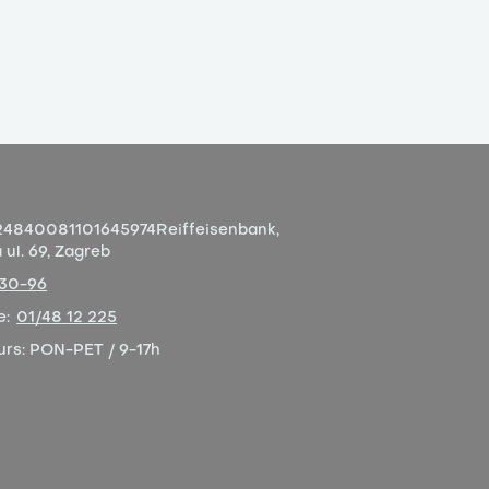
4840081101645974
Reiffeisenbank,
ul. 69, Zagreb
-30-96
e:
01/48 12 225
urs:
PON-PET / 9-17h