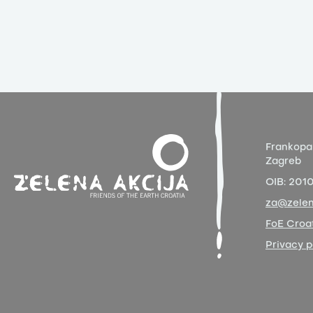
Frankopa
Zagreb
OIB:
201
za@zelen
FoE Croat
Privacy p