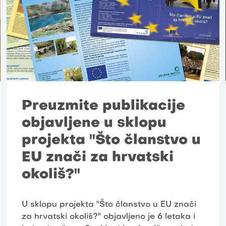
Preuzmite publikacije
objavljene u sklopu
projekta "Što članstvo u
EU znači za hrvatski
okoliš?"
U sklopu projekta "Što članstvo u EU znači
za hrvatski okoliš?" objavljeno je 6 letaka i