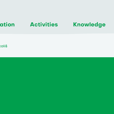
ation
Activities
Knowledge
koliš