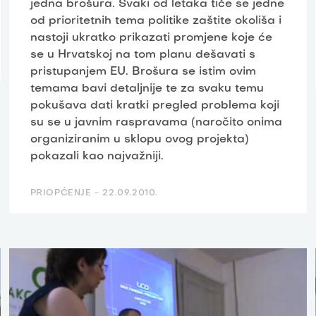
jedna brošura. Svaki od letaka tiče se jedne
od prioritetnih tema politike zaštite okoliša i
nastoji ukratko prikazati promjene koje će
se u Hrvatskoj na tom planu dešavati s
pristupanjem EU. Brošura se istim ovim
temama bavi detaljnije te za svaku temu
pokušava dati kratki pregled problema koji
su se u javnim raspravama (naročito onima
organiziranim u sklopu ovog projekta)
pokazali kao najvažniji.
PRIOPĆENJE -
22.09.2010.