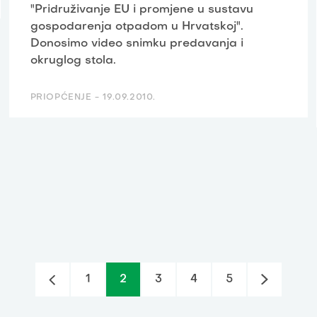
"Pridruživanje EU i promjene u sustavu
gospodarenja otpadom u Hrvatskoj".
Donosimo video snimku predavanja i
okruglog stola.
PRIOPĆENJE -
19.09.2010.
1
2
3
4
5