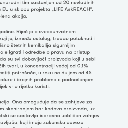
unarodni tim sastavljen od 20 nevladinih
ca EU u sklopu projekta „LIFE AskREACH“.
lena akcija.
godine. Riječ je o sveobuhvatnom
ji je, između ostalog, trebao potaknuti i
šno štetnih kemikalija sigurnijim
le igrati i odredbe o pravu na pristup
a su svi dobavljači proizvoda koji u sebi
ih tvari, u koncentraciji većoj od 0,1%
stiti potrošače, u roku ne duljem od 45
cedure i brojnih problema s podnošenjem
k vrlo rijetko koristi.
acija. Ona omogućuje da se zahtjeve za
im skeniranjem bar kodova proizvoda, uz
ski se sastavlja ispravno uobličen zahtjev
avljača, koji imaju zakonsku obvezu