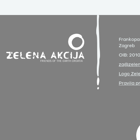
Frankopa
Zagreb
OIB:
201
za@zelen
Logo Zele
Pravila p