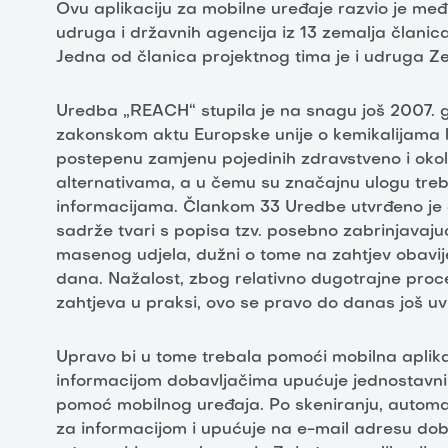
Ovu aplikaciju za mobilne uređaje razvio je međ
udruga i državnih agencija iz 13 zemalja člani
Jedna od članica projektnog tima je i udruga Ze
Uredba „REACH“ stupila je na snagu još 2007. 
zakonskom aktu Europske unije o kemikalijama ko
postepenu zamjenu pojedinih zdravstveno i okoli
alternativama, a u čemu su značajnu ulogu treba
informacijama. Člankom 33 Uredbe utvrđeno je d
sadrže tvari s popisa tzv. posebno zabrinjavajuć
masenog udjela, dužni o tome na zahtjev obavije
dana. Nažalost, zbog relativno dugotrajne pro
zahtjeva u praksi, ovo se pravo do danas još uvije
Upravo bi u tome trebala pomoći mobilna aplik
informacijom dobavljačima upućuje jednostavn
pomoć mobilnog uređaja. Po skeniranju, automat
za informacijom i upućuje na e-mail adresu dob