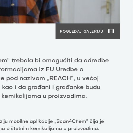
POGLEDAJ GALERIJU
em“ trebala bi omogućiti da odredbe
nformacijama iz EU Uredbe o
te pod nazivom „REACH“, u većoj
, kao i da građani i građanke budu
m kemikalijama u proizvodima.
ziju mobilne aplikacije „Scan4Chem“ čija je
ma o štetnim kemikalijama u proizvodima.