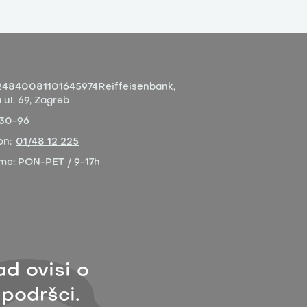
4840081101645974
Reiffeisenbank,
ul. 69, Zagreb
-30-96
on:
01/48 12 225
eme:
PON-PET / 9-17h
ad ovisi o
 podršci.