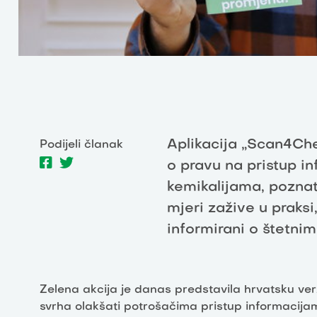
Aplikacija „Scan4Ch
Podijeli članak
o pravu na pristup i
kemikalijama, pozna
mjeri zažive u praksi
informirani o štetni
Zelena akcija je danas predstavila hrvatsku ver
svrha olakšati potrošačima pristup informacija