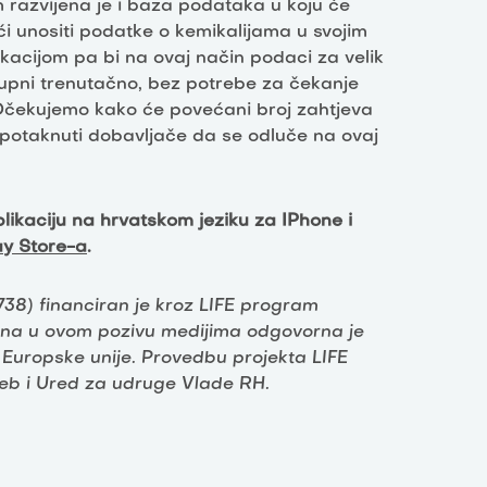
m razvijena je i baza podataka u koju će
i unositi podatke o kemikalijama u svojim
acijom pa bi na ovaj način podaci za velik
tupni trenutačno, bez potrebe za čekanje
Očekujemo kako će povećani broj zahtjeva
potaknuti dobavljače da se odluče na ovaj
ikaciju na hrvatskom jeziku za IPhone i
ay Store-a
.
38) financiran je kroz LIFE program
esena u ovom pozivu medijima odgovorna je
e Europske unije. Provedbu projekta LIFE
eb i Ured za udruge Vlade RH.