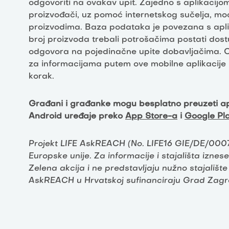
odgovoriti na ovakav upit. Zajedno s aplikacijo
proizvođači, uz pomoć internetskog sučelja, moć
proizvodima. Baza podataka je povezana s aplik
broj proizvoda trebali potrošačima postati dos
odgovora na pojedinačne upite dobavljačima. 
za informacijama putem ove mobilne aplikacije 
korak.
Građani i građanke mogu besplatno preuzeti apl
Android uređaje preko
App Store-a
i
Google Pl
Projekt LIFE AskREACH (No. LIFE16 GIE/DE/0007
Europske unije. Za informacije i stajališta izn
Zelena akcija i ne predstavljaju nužno stajališt
AskREACH u Hrvatskoj sufinanciraju Grad Zagr