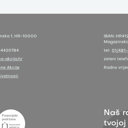
nska 1,
HR-10000
IBAN:
HR412
Magazinska 
04420784
tel:
01/481
a-akcija.hr
zeleni telef
ne Akcije
Radno vrij
rivatnosti
Naš r
tvojoj