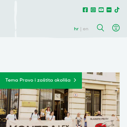
hr
en
Tema Pravo i zaštita okoliša