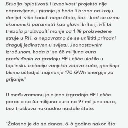
Studija isplativosti i izvedivosti projekta nije
napravljena, i pitanje je hoće li brana na kraju
donijeti više koristi nego štete, čak i kad se uzmu
ekonomski parametri kao glavni kriterij. HE bi
trebala proizvoditi manje od 1 % proizvedene
struje u RH, a nepovratno će se uništiti prirodni
dragulj jedinstven u svijetu. Jednostavnim
izračunom, kada bi se 65 milijuna eura
predviđenih za gradnju HE Lešće uložilo u
toplinsku izolaciju vanjskih zidova kuća, godišnje
bismo uštedjeli najmanje 170 GWh energije za
grijanje.
”
U međuvremenu je cijena izgradnje HE Lešće
porasla sa 65 milijuna eura na 97 milijuna eura,
bez troškova naknadno nastale štete.
“Žalosno je da se danas, 5-6 godina nakon što