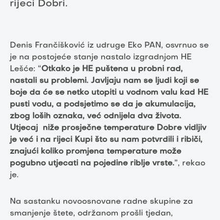
rijeci Dobri.
Denis Frančišković iz udruge Eko PAN, osvrnuo se
je na postojeće stanje nastalo izgradnjom HE
Lešće: “
Otkako je HE puštena u probni rad,
nastali su problemi. Javljaju nam se ljudi koji se
boje da će se netko utopiti u vodnom valu kad HE
pusti vodu, a podsjetimo se da je akumulacija,
zbog loših oznaka, već odnijela dva života.
Utjecaj niže prosječne temperature Dobre vidljiv
je već i na rijeci Kupi što su nam potvrdili i ribiči,
znajući koliko promjena temperature može
pogubno utjecati na pojedine riblje vrste.
”, rekao
je.
Na sastanku novoosnovane radne skupine za
smanjenje štete, održanom prošli tjedan,