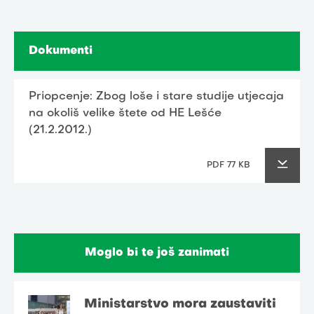
Dokumenti
Priopcenje: Zbog loše i stare studije utjecaja
na okoliš velike štete od HE Lešće
(21.2.2012.)
PDF 77 KB
Moglo bi te još zanimati
Ministarstvo mora zaustaviti