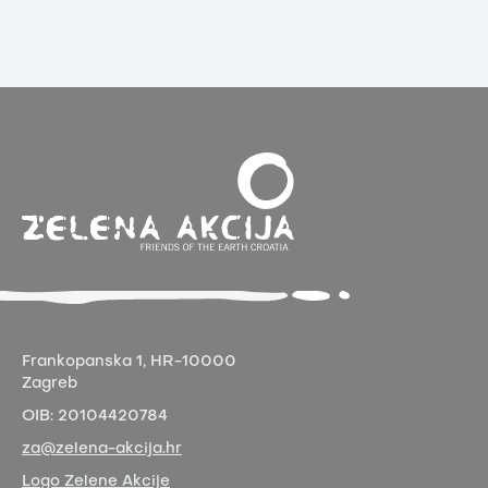
Frankopanska 1,
HR-10000
Zagreb
OIB:
20104420784
za@zelena-akcija.hr
Logo Zelene Akcije