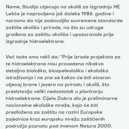
Name, Studija utjecaja na okoliš za izgradnju HE
Lešće je napravljena još daleke 1986. godine i
naravno da nije zadovoljila suvremene standarde
zaštite okoliša i prirode, na što su udruge
građana za zaštitu okoliša i upozoravale prije
izgradnje hidroelektrane.
Već tada smo rekli da: “
Prije izrade projekata za
te hidroelektrane nisu provedena nikakva
detaljna biološka, biospeleološka i ekološka
istraživanja i ne zna se kakav će biti stvaran
utjecaj brane i jezera na prirodu i okoliš, što
predstavlja veliki nedostatak u planiranju
hidroelektrane. Cijela Dobra dio je preliminarne
nacionalne ekološke mreže, koja će biti
predložena za zaštitu na razini Europske
zajednice kroz europsku mrežu zaštićenih
područja poznatu pod imenom Natura 2000.