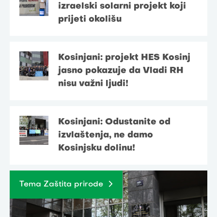
izraelski solarni projekt koji
prijeti okolišu
Kosinjani: projekt HES Kosinj
jasno pokazuje da Vladi RH
nisu važni ljudi!
Kosinjani: Odustanite od
izvlaštenja, ne damo
Kosinjsku dolinu!
Tema Zaštita prirode