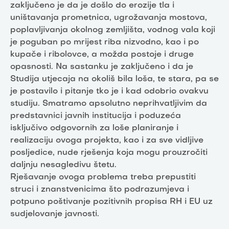
zaključeno je da je došlo do erozije tla i
uništavanja prometnica, ugrožavanja mostova,
poplavljivanja okolnog zemljišta, vodnog vala koji
je poguban po mrijest riba nizvodno, kao i po
kupače i ribolovce, a možda postoje i druge
opasnosti. Na sastanku je zaključeno i da je
Studija utjecaja na okoliš bila loša, te stara, pa se
je postavilo i pitanje tko je i kad odobrio ovakvu
studiju. Smatramo apsolutno neprihvatljivim da
predstavnici javnih institucija i poduzeća
isključivo odgovornih za loše planiranje i
realizaciju ovoga projekta, kao i za sve vidljive
posljedice, nude rješenja koja mogu prouzročiti
daljnju nesagledivu štetu.
Rješavanje ovoga problema treba prepustiti
struci i znanstvenicima što podrazumjeva i
potpuno poštivanje pozitivnih propisa RH i EU uz
sudjelovanje javnosti.