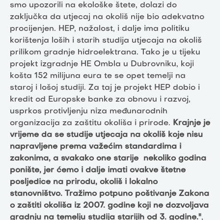
smo upozorili na ekološke štete, dolazi do
zaključka da utjecaj na okoliš nije bio adekvatno
procijenjen. HEP, nažalost, i dalje ima politiku
korištenja loših i starih studija utjecaja na okoliš
prilikom gradnje hidroelektrana. Tako je u tijeku
projekt izgradnje HE Ombla u Dubrovniku, koji
košta 152 milijuna eura te se opet temelji na
staroj i lošoj studiji. Za taj je projekt HEP dobio i
kredit od Europske banke za obnovu i razvoj,
usprkos protivljenju niza međunarodnih
organizacija za zaštitu okoliša i prirode.
Krajnje je
vrijeme da se studije utjecaja na okoliš koje nisu
napravljene prema važećim standardima i
zakonima, a svakako one starije nekoliko godina
ponište, jer ćemo i dalje imati ovakve štetne
posljedice na prirodu, okoliš i lokalno
stanovništvo. Tražimo potpuno poštivanje Zakona
o zaštiti okoliša iz 2007. godine koji ne dozvoljava
gradnju na temelju studija starijih od 3. godine."
,