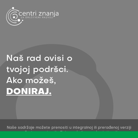
Naš rad ovisi o
tvojoj podršci.
Ako možeš,
DONIRAJ.
Naše sadržaje možete prenositi u integralnoj ili prerađenoj verziji
uz navođenje organizacije Zelena akcija - pod uvjetima licence
Creative Commons Imenovanje 4.0 međunarodna.