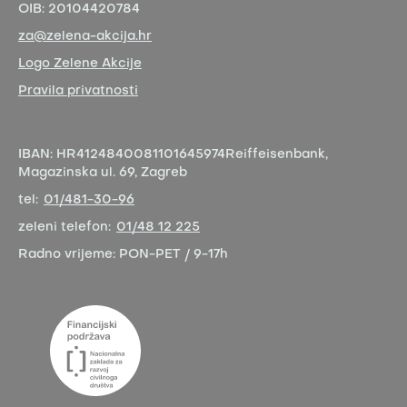
OIB:
20104420784
za@zelena-akcija.hr
Logo Zelene Akcije
Pravila privatnosti
IBAN:
HR4124840081101645974
Reiffeisenbank,
Magazinska ul. 69, Zagreb
tel:
01/481-30-96
zeleni telefon:
01/48 12 225
Radno vrijeme:
PON-PET / 9-17h