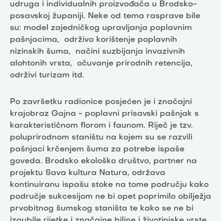
udruga i individualnih proizvođača u Brodsko-
posavskoj županiji. Neke od tema rasprave bile
su: model zajedničkog upravljanja poplavnim
pašnjacima, održivo korištenje poplavnih
nizinskih šuma, načini suzbijanja invazivnih
alohtonih vrsta, očuvanje prirodnih retencija,
održivi turizam itd.
Po završetku radionice posjećen je i značajni
krajobraz Gajna - poplavni prisavski pašnjak s
karakterističnom florom i faunom. Riječ je tzv.
poluprirodnom staništu na kojem su se razvili
pašnjaci krčenjem šuma za potrebe ispaše
goveda. Brodsko ekološko društvo, partner na
projektu Sava kultura Natura, održava
kontinuiranu ispašu stoke na tome području kako
područje sukcesijom ne bi opet poprimilo obilježja
prvobitnog šumskog staništa te kako se ne bi
izgubile rijetke i značajne biljne i životinjske vrste