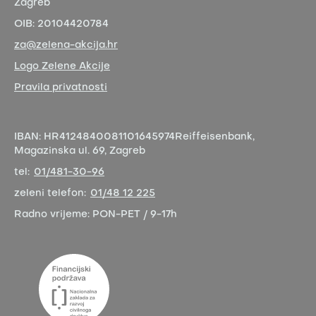
Zagreb
OIB:
20104420784
za@zelena-akcija.hr
Logo Zelene Akcije
Pravila privatnosti
IBAN:
HR4124840081101645974
Reiffeisenbank,
Magazinska ul. 69, Zagreb
tel:
01/481-30-96
zeleni telefon:
01/48 12 225
Radno vrijeme:
PON-PET / 9-17h