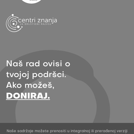
Naš rad ovisi o
tvojoj podršci.
Ako možeš,
DONIRAJ.
Naše sadržaje možete prenositi u integralnoj ili prerađenoj verziji