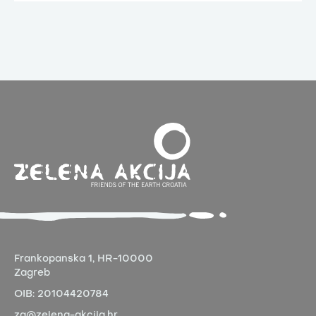
Frankopanska 1,
HR-10000
Zagreb
OIB:
20104420784
za@zelena-akcija.hr