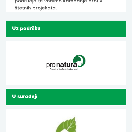
područja te vodimo kampanje protiv
štetnih projekata.
Uz podršku
U suradnji