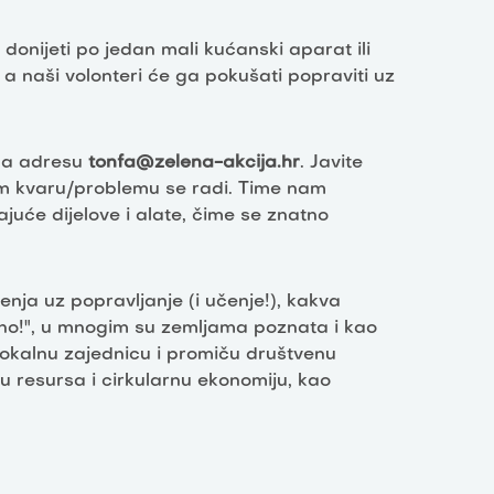
onijeti po jedan mali kućanski aparat ili
a naši volonteri će ga pokušati popraviti uz
 na adresu
tonfa@zelena-akcija.hr
. Javite
vom kvaru/problemu se radi. Time nam
će dijelove i alate, čime se znatno
nja uz popravljanje (i učenje!), kakva
no!", u mnogim su zemljama poznata i kao
lokalnu zajednicu i promiču društvenu
u resursa i cirkularnu ekonomiju, kao