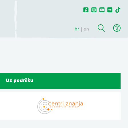
hr
en
Uz podršku