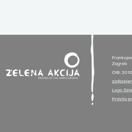
Frankopa
Zagreb
OIB:
201
za@zelen
Logo Zele
Pravila p