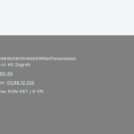
4840081101645974
Reiffeisenbank,
ul. 69, Zagreb
-30-96
on:
01/48 12 225
eme:
PON-PET / 9-17h