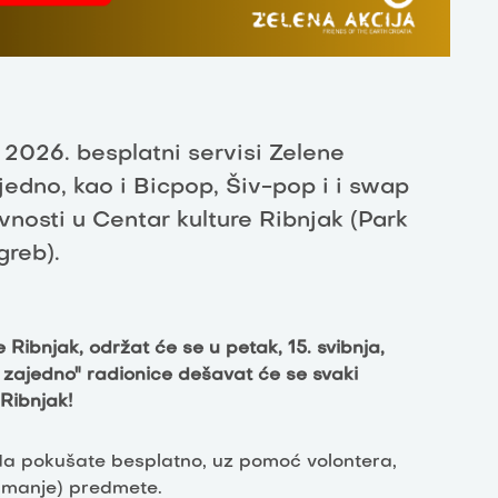
2026. besplatni servisi Zelene
jedno, kao i Bicpop, Šiv-pop i i swap
ivnosti u Centar kulture Ribnjak (Park
greb).
e Ribnjak, održat će se u petak, 15. svibnja,
 zajedno" radionice dešavat će se svaki
 Ribnjak!
 da pokušate besplatno, uz pomoć volontera,
 (manje) predmete.