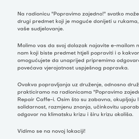
Na radionicu "Popravimo zajedno!" svatko može d
drugi predmet koji je moguće donijeti u rukama, 
vaše sudjelovanje.
Molimo vas da svoj dolazak najavite e-mailom
nam koji biste predmet htjeli popraviti i o kak
omogućujete da unaprijed pripremimo odgovaraju
povećava vjerojatnost uspješnog popravka.
Ovakva popravljanja uz druženje, odnosno druže
prakticiramo na radionicama "Popravimo zajed
Repair Caffe-i. Osim što su zabavna, okupljaju 
solidarnost, razmjenu znanja, učinkovitu uporab
odgovor na klimatsku krizu i širu krizu okoliša.
Vidimo se na novoj lokaciji!