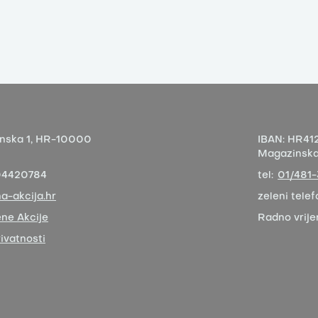
nska 1,
HR-10000
IBAN:
HR412
Magazinska 
04420784
tel:
01/481
a-akcija.hr
zeleni telef
ne Akcije
Radno vrij
rivatnosti