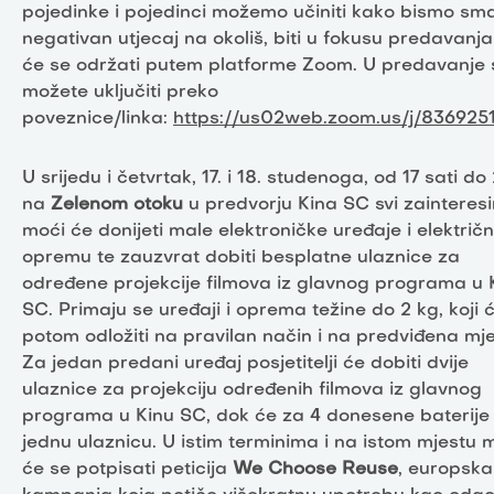
pojedinke i pojedinci možemo učiniti kako bismo sman
negativan utjecaj na okoliš, biti u fokusu predavanja
će se održati putem platforme Zoom. U predavanje 
možete uključiti preko
poveznice/linka:
https://us02web.zoom.us/j/836925
U srijedu i četvrtak, 17. i 18. studenoga, od 17 sati do
na
Zelenom otoku
u predvorju Kina SC svi zainteresi
moći će donijeti male elektroničke uređaje i električ
opremu te zauzvrat dobiti besplatne ulaznice za
određene projekcije filmova iz glavnog programa u 
SC. Primaju se uređaji i oprema težine do 2 kg, koji 
potom odložiti na pravilan način i na predviđena mje
Za jedan predani uređaj posjetitelji će dobiti dvije
ulaznice za projekciju određenih filmova iz glavnog
programa u Kinu SC, dok će za 4 donesene baterije 
jednu ulaznicu. U istim terminima i na istom mjestu 
će se potpisati peticija
We Choose Reuse
, europska