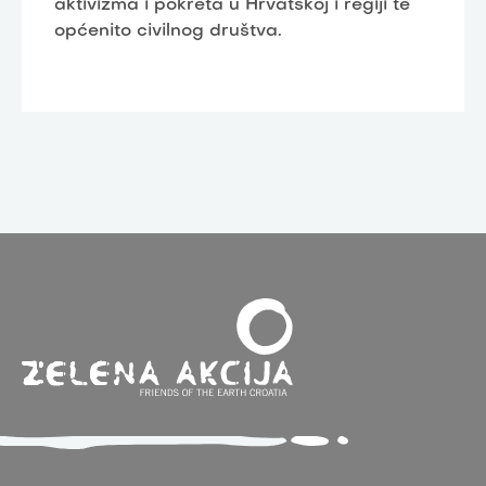
aktivizma i pokreta u Hrvatskoj i regiji te
općenito civilnog društva.