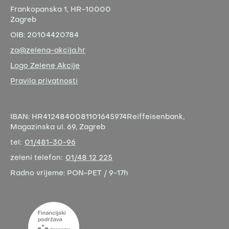
Frankopanska 1,
HR-10000
Zagreb
OIB:
20104420784
za@zelena-akcija.hr
Logo Zelene Akcije
Pravila privatnosti
IBAN:
HR4124840081101645974
Reiffeisenbank,
Magazinska ul. 69, Zagreb
tel:
01/481-30-96
zeleni telefon:
01/48 12 225
Radno vrijeme:
PON-PET / 9-17h