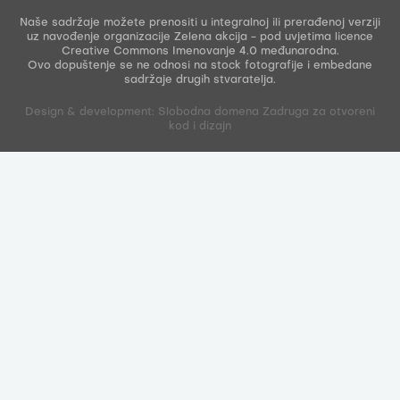
Naše sadržaje možete prenositi u integralnoj ili prerađenoj verziji
uz navođenje organizacije Zelena akcija - pod uvjetima licence
Creative Commons Imenovanje 4.0 međunarodna.
Ovo dopuštenje se ne odnosi na stock fotografije i embedane
sadržaje drugih stvaratelja.
Design & development: Slobodna domena Zadruga za otvoreni
kod i dizajn