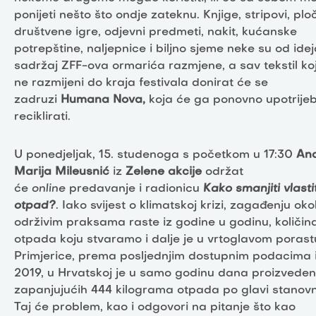
ponijeti nešto što ondje zateknu. Knjige, stripovi, plo
društvene igre, odjevni predmeti, nakit, kućanske
potrepštine, naljepnice i biljno sjeme neke su od ide
sadržaj ZFF-ova ormarića razmjene, a sav tekstil koj
ne razmijeni do kraja festivala donirat će se
zadruzi
Humana Nova,
koja će ga ponovno upotrijebit
reciklirati.
U ponedjeljak, 15. studenoga s početkom u 17:30
An
Marija Mileusnić
iz
Zelene akcije
održat
će
online
predavanje i radionicu
Kako smanjiti vlastit
otpad?
. Iako svijest o klimatskoj krizi, zagađenju okol
održivim praksama raste iz godine u godinu, količin
otpada koju stvaramo i dalje je u vrtoglavom porast
Primjerice, prema posljednjim dostupnim podacima 
2019, u Hrvatskoj je u samo godinu dana proizvede
zapanjujućih 444 kilograma otpada po glavi stanovn
Taj će problem, kao i odgovori na pitanje što kao