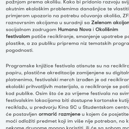
pažnjom prema okolišu. Kako bi pridonio razvoju svij
akutnim ekološkim problemima današnjice te vlastit
primjerom upozorio na potrebu očuvanja okoliša, ZF
raznovrsnim akcijama u suradnji sa
Zelenom akcijo
socijalnom zadrugom
Humana Nova
i
Okolišnim
festivalom
potiče recikliranje, smanjenje upotrebe pa
plastike, a za publiku priprema niz tematskih progr
pogodnosti.
Programske knjižice festivala otisnute su na recikli
papiru, plastične akreditacije zamijenjene su digital
platnenima, festivalski
merch
izrađen je od recikliran
ekološki prihvatljivih materijala, a recikliranje se poti
kod publike. Osim što će za vrijeme festivala na svi
festivalskim lokacijama biti dostupne kartonske kuti
reciklažu, u predvorju Kina SC u Studentskom centru
će postavljen
ormarić razmjene
u kojem će posjetitel
moći odložiti predmet koji im više nije potreban, no ko
nekome drugome mogao koristiti, ili će sa sobom mo