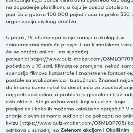
kampanja koja potiče višekratnu upotrebu kao odg
na zagađenje plastikom, a koju je dosad potpisom
podržalo gotovo 100.000 pojedinaca te preko 350 tv
organizacija civilnog društva.
U petak, 19. studenoga svoje znanje o ekologiji svi
zainteresirani moći će provjeriti na klimatskom kvizu 
će se održati online - na sljedećoj
poveznici
https://www.quiz-maker.com/Q3MLQP70
početkom u 10 sati. Klimatske promjene, nekoć sam
scenarija filmova katastrofe i znanstvene fantastike
postale su svakodnevica i budućnost. Znanost najavl
da imamo samo nekoliko desetljeća za zaustavljanj
najgorih posljedica, a problem je globalan i traži o
svih aktera. Što je važno znati, koji su uzroci, koje
posljedice i kako ih možemo kolektivno spriječiti? Vla
znanje o ovim temama sudionici će pokazati na onli
kvizu (
https://www.quiz-maker.com/Q3MLQP705
) ko
održava u suradnji sa
Zelenom akcijom
i
Okolišnim