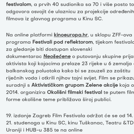
festivalom
, a prvih 40 sudionika sa 70 i više posto t
odgovora osvojit će ulaznicu za projekcije određeni
filmova iz glavnog programa u Kinu SC.
Na
online
platformi
kinoeuropa.hr
, u sklopu ZFF-ova
programa
Festivali pod reflektorom
, tijekom festival
za gledanje biti dostupan slovenski
dokumentarac
Neošećene
o putovanju skupine prijat
aktivista koji kajacima prelaze 23 rijeke u 6 zemalja 
balkanskog poluotoka kako bi se zauzeli za zaštitu
riječnih voda i otkrili njihov tajni svijet. Film se prikaz
suradnji s
Aktivističkom grupom Zelene akcije
koja 
2014. organizira
Okolišni filmski festival
te putem fil
forme okolišne teme približava široj publici.
19. izdanje Zagreb Film Festivala održat će se od 14.
21. studenoga u Kinu SC, kinu Tuškanac, Teatru &TD
Uraniji i HUB-u 385 te na online