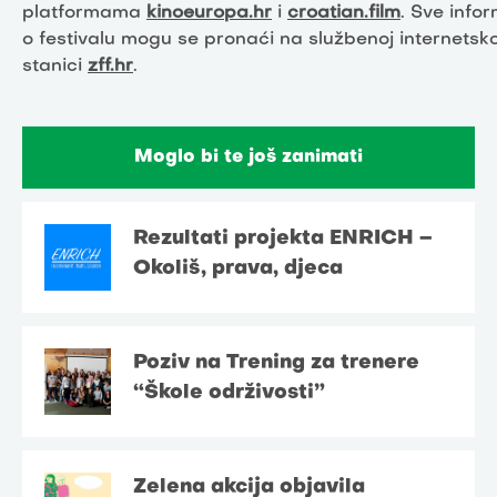
platformama
kinoeuropa.hr
i
croatian.film
. Sve info
o festivalu mogu se pronaći na službenoj internetsko
stanici
zff.hr
.
Moglo bi te još zanimati
Rezultati projekta ENRICH –
Okoliš, prava, djeca
Poziv na Trening za trenere
“Škole održivosti”
Zelena akcija objavila