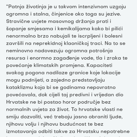
“Patnja životinja je u takvom intenzivnom uzgoju
ogromna i stalna, činjenice oko toga su jezive.
Stravične uvjete masovnog držanja prati i
šopanje smjesama i kemikalijama kako bi pilići
nenormalno brzo nabujali te iscrpljeni i bolesni
završili na neprekidnoj klaoničkoj traci. Na to se
neminovno nadovezuju ogromna potrošnja
resursa i enormno zagađenje vode, tla i zraka te
povećanje klimatskih promjena. Kapaciteti
svakog pogona nadilaze granice koje lokacije
mogu podnijeti, a zajedno predstavljaju
kataklizmu koja bi se godinama nepovratno
povećavala, dok cijeli taj predivni i vrijedan dio
Hrvatske ne bi postao horor područje bez
normalnih uvjeta za život. To hrvatske vlasti ne
smiju dozvoliti, već trebaju jasno obraniti ljude,
njihovu volju i njihovu budućnost te bez
izmotavanja odbiti takve za Hrvatsku nepotrebne