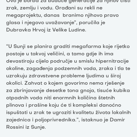
Ovo je borba za buduće generacije za njihov čisti
zrak, zemlju i vodu. Građani su rekli ne
megaprojektu, danas branimo njihovo pravo
glasa i njegovo uvažavanje”, poručila je
Dubravka Hrvoj iz Velike Ludine.
“U Sunji se planira graditi megafarma koje rijetko
postoje u takvoj veličini, a tamo gdje ih ima
devastiraju cijelo područje u smislu hipernitracije
okoline, zagađenja podzemnih voda, zraka i tla te
uzrokuju zdravstvene probleme ljudima u široj
okolici. Zahvat o kojem govorimo nema rješenje
za zbrinjavanje desetke tona gnoja, tisuće kubika
otpadnih voda niti enormnih količina štetnih
plinova i prašine koju će ti kompleksi danoćno
ispuštati u zrak te ugroziti kvalitetu života lokalnih
zajednica i poljoprivrednika.”, istaknuo je Damir
Rossini iz Sunje.