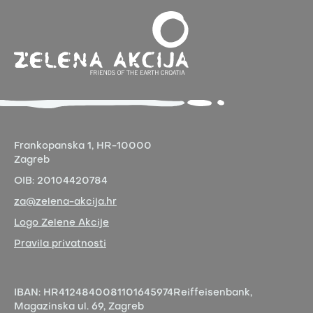
Frankopanska 1,
HR-10000
Zagreb
OIB:
20104420784
za@zelena-akcija.hr
Logo Zelene Akcije
Pravila privatnosti
IBAN:
HR4124840081101645974
Reiffeisenbank,
Magazinska ul. 69, Zagreb