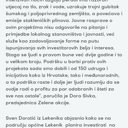
intenzivan način uzgoja peradi ima razoran
utjecaj na tlo, zrak i vode, uzrokuje trajni gubitak
šumskog i poljoprivrednog zemljišta, a povećava i
emisije stakleničkih plinova. Javne rasprave o
ovim projektima nisu odgovorile na pitanja i
primjedbe lokalnog stanovništva i javnosti, već
služe kao zadovoljavanje forme na putu
ispunjavanja svih investitorovih želja i interesa.
Stoga se ljudi s pravom bune već dvije godine i to
u velikom broju. Podršku u borbi protiv ovih
projekata sada smo dobili i od 150 udruga i
inicijativa kako iz Hrvatske, tako i međunarodnih,
a ta podrška raste i dalje jer ljudi razumiju da se
ovdje radi o profitu za par odabranih i šteti za
sve nas ostale”, poručila je Dora Sivka,
predsjednica Zelene akcije.
Sven Dorotić iz Lekenika objasnio kako se na
području općine Lekenik planira investirati na