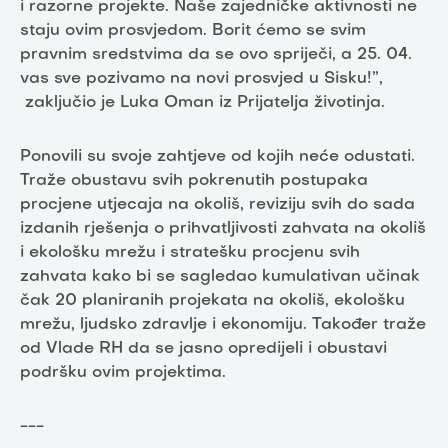
i razorne projekte. Naše zajedničke aktivnosti ne
staju ovim prosvjedom. Borit ćemo se svim
pravnim sredstvima da se ovo spriječi, a 25. 04.
vas sve pozivamo na novi prosvjed u Sisku!”,
zaključio je Luka Oman iz Prijatelja životinja.
Ponovili su svoje zahtjeve od kojih neće odustati.
Traže obustavu svih pokrenutih postupaka
procjene utjecaja na okoliš, reviziju svih do sada
izdanih rješenja o prihvatljivosti zahvata na okoliš
i ekološku mrežu i stratešku procjenu svih
zahvata kako bi se sagledao kumulativan učinak
čak 20 planiranih projekata na okoliš, ekološku
mrežu, ljudsko zdravlje i ekonomiju. Također traže
od Vlade RH da se jasno opredijeli i obustavi
podršku ovim projektima.
---