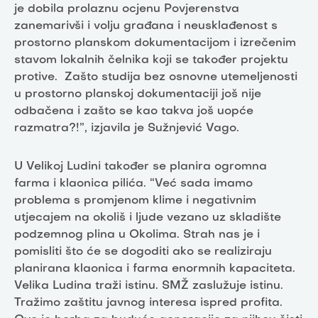
je dobila prolaznu ocjenu Povjerenstva
zanemarivši i volju građana i neusklađenost s
prostorno planskom dokumentacijom i izrečenim
stavom lokalnih čelnika koji se također projektu
protive. Zašto studija bez osnovne utemeljenosti
u prostorno planskoj dokumentaciji još nije
odbačena i zašto se kao takva još uopće
razmatra?!”, izjavila je Sužnjević Vago.
U Velikoj Ludini također se planira ogromna
farma i klaonica pilića. “Već sada imamo
problema s promjenom klime i negativnim
utjecajem na okoliš i ljude vezano uz skladište
podzemnog plina u Okolima. Strah nas je i
pomisliti što će se dogoditi ako se realiziraju
planirana klaonica i farma enormnih kapaciteta.
Velika Ludina traži istinu. SMŽ zaslužuje istinu.
Tražimo zaštitu javnog interesa ispred profita.