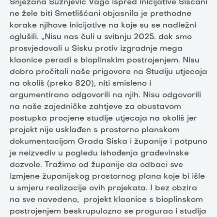
Snježana Sužnjević Vago ispred inicijative Siščani
ne žele biti Smetlišćani objasnila je prethodne
korake njihove inicijative na koje su se nadležni
oglušili. „Nisu nas čuli u svibnju 2025. dok smo
prosvjedovali u Sisku protiv izgradnje mega
klaonice peradi s bioplinskim postrojenjem. Nisu
dobro pročitali naše prigovore na Studiju utjecaja
na okoliš (preko 820), niti smisleno i
argumentirano odgovorili na njih. Nisu odgovorili
na naše zajedničke zahtjeve za obustavom
postupka procjene studije utjecaja na okoliš jer
projekt nije usklađen s prostorno planskom
dokumentacijom Grada Siska i županije i potpuno
je neizvediv u pogledu ishođenja građevinske
dozvole. Tražimo od županije da odbaci sve
izmjene županijskog prostornog plana koje bi išle
u smjeru realizacije ovih projekata. I bez obzira
na sve navedeno, projekt klaonice s bioplinskom
postrojenjem beskrupulozno se progurao i studija