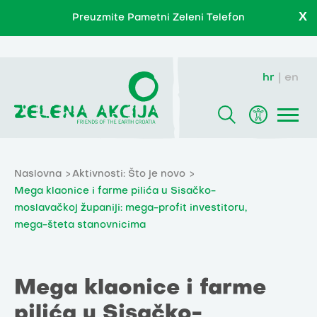
X
Preuzmite Pametni Zeleni Telefon
hr
en
Naslovna
Aktivnosti: Što je novo
Mega klaonice i farme pilića u Sisačko-
moslavačkoj županiji: mega-profit investitoru,
mega-šteta stanovnicima
Mega klaonice i farme
pilića u Sisačko-