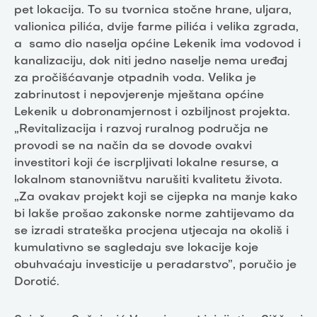
pet lokacija. To su tvornica stočne hrane, uljara,
valionica pilića, dvije farme pilića i velika zgrada,
a samo dio naselja općine Lekenik ima vodovod i
kanalizaciju, dok niti jedno naselje nema uređaj
za pročišćavanje otpadnih voda. Velika je
zabrinutost i nepovjerenje mještana općine
Lekenik u dobronamjernost i ozbiljnost projekta.
„Revitalizacija i razvoj ruralnog područja ne
provodi se na način da se dovode ovakvi
investitori koji će iscrpljivati lokalne resurse, a
lokalnom stanovništvu narušiti kvalitetu života.
„Za ovakav projekt koji se cijepka na manje kako
bi lakše prošao zakonske norme zahtijevamo da
se izradi strateška procjena utjecaja na okoliš i
kumulativno se sagledaju sve lokacije koje
obuhvaćaju investicije u peradarstvo”, poručio je
Dorotić.