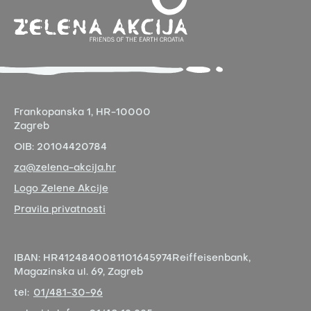
Frankopanska 1,
HR-10000
Zagreb
OIB:
20104420784
za@zelena-akcija.hr
Logo Zelene Akcije
Pravila privatnosti
IBAN:
HR4124840081101645974
Reiffeisenbank,
Magazinska ul. 69, Zagreb
tel:
01/481-30-96