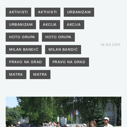
AKTIVISTI
AKTIVISTI
URBANIZAM
URBANIZAM
AKCIJA
AKCIJA
HOTO GRUPA
HOTO GRUPA
16.03.2011.
MILAN BANDIĆ
MILAN BANDIĆ
PRAVO NA GRAD
PRAVO NA GRAD
MATRA
MATRA