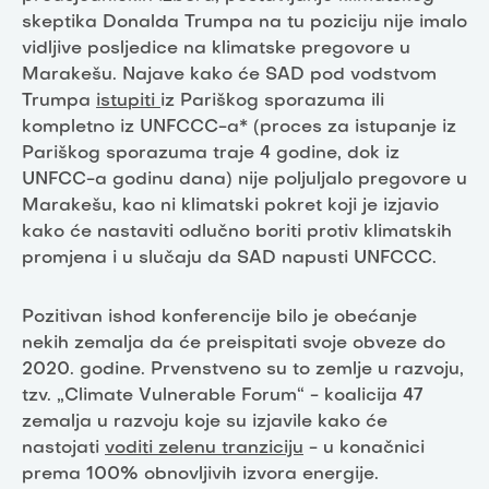
skeptika Donalda Trumpa na tu poziciju nije imalo
vidljive posljedice na klimatske pregovore u
Marakešu. Najave kako će SAD pod vodstvom
Trumpa
istupiti
iz Pariškog sporazuma ili
kompletno iz UNFCCC-a* (proces za istupanje iz
Pariškog sporazuma traje 4 godine, dok iz
UNFCC-a godinu dana) nije poljuljalo pregovore u
Marakešu, kao ni klimatski pokret koji je izjavio
kako će nastaviti odlučno boriti protiv klimatskih
promjena i u slučaju da SAD napusti UNFCCC.
Pozitivan ishod konferencije bilo je obećanje
nekih zemalja da će preispitati svoje obveze do
2020. godine. Prvenstveno su to zemlje u razvoju,
tzv. „Climate Vulnerable Forum“ - koalicija 47
zemalja u razvoju koje su izjavile kako će
nastojati
voditi zelenu tranziciju
- u konačnici
prema 100% obnovljivih izvora energije.