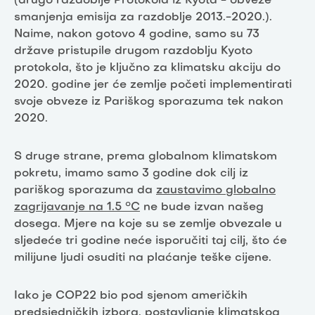
(drugo razdoblje Protokola iz Kyota - obveze
smanjenja emisija za razdoblje 2013.-2020.).
Naime, nakon gotovo 4 godine, samo su 73
države pristupile drugom razdoblju Kyoto
protokola, što je ključno za klimatsku akciju do
2020. godine jer će zemlje početi implementirati
svoje obveze iz Pariškog sporazuma tek nakon
2020.
S druge strane, prema globalnom klimatskom
pokretu, imamo samo 3 godine dok cilj iz
pariškog sporazuma da
zaustavimo globalno
zagrijavanje na 1.5 °C
ne bude izvan našeg
dosega. Mjere na koje su se zemlje obvezale u
sljedeće tri godine neće isporučiti taj cilj, što će
milijune ljudi osuditi na plaćanje teške cijene.
Iako je COP22 bio pod sjenom američkih
predsjedničkih izbora, postavljanje klimatskog