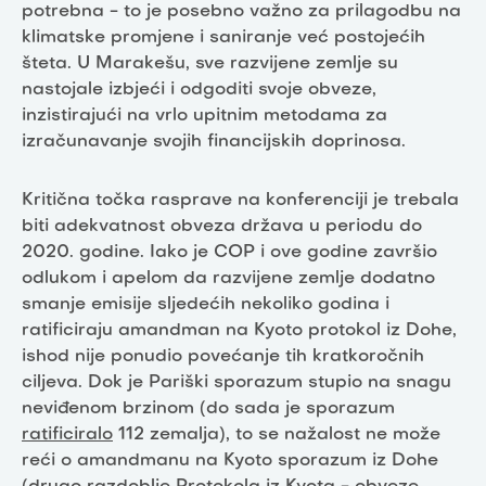
potrebna - to je posebno važno za prilagodbu na
klimatske promjene i saniranje već postojećih
šteta. U Marakešu, sve razvijene zemlje su
nastojale izbjeći i odgoditi svoje obveze,
inzistirajući na vrlo upitnim metodama za
izračunavanje svojih financijskih doprinosa.
Kritična točka rasprave na konferenciji je trebala
biti adekvatnost obveza država u periodu do
2020. godine. Iako je COP i ove godine završio
odlukom i apelom da razvijene zemlje dodatno
smanje emisije sljedećih nekoliko godina i
ratificiraju amandman na Kyoto protokol iz Dohe,
ishod nije ponudio povećanje tih kratkoročnih
ciljeva. Dok je Pariški sporazum stupio na snagu
neviđenom brzinom (do sada je sporazum
ratificiralo
112 zemalja), to se nažalost ne može
reći o amandmanu na Kyoto sporazum iz Dohe