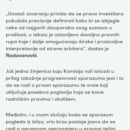
„Unatoč stvaranju privida da se prava investitora
pokušalo preciznije definirati kako bi se izbjegle
neke od najgorih zlouporaba ovog sustava u
prošlosti, u tekstu je ostavljeno dovoljno pravnih
rupa koje i dalje omogućavaju široke i proizvoljne
interpretacije od strane arbitara“, dodao je
Radovanović
.
Još jedna činjenica koju Komisija voli isticati u
prilog tobožnje progresivnosti sporazuma jest i to
da se radi o prvom sporazumu te vrste koji
uključuje posebna poglavlja koja se bave
radničkim pravima i okolišem.
Međutim, i u ovom slučaju kada se sporazum
pogleda iz bliza, vrlo brzo postaje jasno da se
radi o ogromnom nesrazmjeru u pravnoj težini