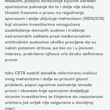
Međutim, pažljivo iščitavanje ključnih odredbi
sporazuma pokazuje da to i dalje nije slučaj.
Unatoč frazama o pravu na reguliranje,
sporazum i dalje uključuje mehanizam (ISDS/ICS)
koji stranim investitorima omogućava
zaobilaženje domaćih sudova i traženje
astronomskih odšteta pred međunarodnim
arbitražnim sudovima ukoliko procijene da su
nekim potezom države, pa bio on i u javnom
interesu, prekršena njihova vrlo široko definirana
prava.
Iako CETA sadrži donekle reformiranu inačicu
ovog mehanizma i dalje su prisutni glavni
problemi, poput ogromne asimetrije između
prava i obaveza koje sporazum dodjeljuje
stranim investitorima te činjenice da nezavisnost
arbitara još uvijek nije osigurana u dovoljnoj
mjeri.