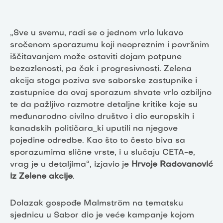
„Sve u svemu, radi se o jednom vrlo lukavo
sročenom sporazumu koji neopreznim i površnim
iščitavanjem može ostaviti dojam potpune
bezazlenosti, pa čak i progresivnosti. Zelena
akcija stoga poziva sve saborske zastupnike i
zastupnice da ovaj sporazum shvate vrlo ozbiljno
te da pažljivo razmotre detaljne kritike koje su
međunarodno civilno društvo i dio europskih i
kanadskih političara_ki uputili na njegove
pojedine odredbe. Kao što to često biva sa
sporazumima slične vrste, i u slučaju CETA-e,
vrag je u detaljima“, izjavio je
Hrvoje Radovanović
iz Zelene akcije
.
Dolazak gospođe Malmström na tematsku
sjednicu u Sabor dio je veće kampanje kojom