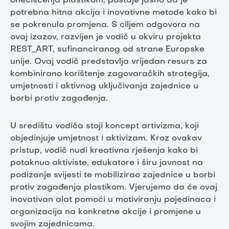
onečišćenja plastikom, postaje jasno da je
potrebna hitna akcija i inovativne metode kako bi
se pokrenula promjena. S ciljem odgovora na
ovaj izazov, razvijen je vodič u okviru projekta
REST_ART, sufinanciranog od strane Europske
unije. Ovaj vodič predstavlja vrijedan resurs za
kombinirano korištenje zagovaračkih strategija,
umjetnosti i aktivnog uključivanja zajednice u
borbi protiv zagađenja.
U središtu vodiča stoji koncept artivizma, koji
objedinjuje umjetnost i aktivizam. Kroz ovakav
pristup, vodič nudi kreativna rješenja kako bi
potaknuo aktiviste, edukatore i širu javnost na
podizanje svijesti te mobilizirao zajednice u borbi
protiv zagađenja plastikom. Vjerujemo da će ovaj
inovativan alat pomoći u motiviranju pojedinaca i
organizacija na konkretne akcije i promjene u
svojim zajednicama.