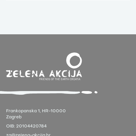
Frankopanska 1,
HR-10000
Zagreb
OIB:
20104420784
za@zelena-akcija.hr