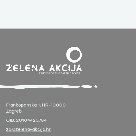
Frankopanska 1,
HR-10000
Zagreb
OIB:
20104420784
za@zelena-akcija.hr