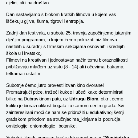
cjelini, ali i na društvo.
Dan nastavljamo s blokom kratkih filmova u kojem vas 
iščekuju gljive, šuma, tigrovi i entropija.
Zadnji dan festivala, u subotu 25. travnja započinjemo jutarnjim 
dječjim programom, u kojem ćemo prikazati niz filmova 
nastalih u suradnji s filmskim sekcijama osnovnih i srednjih 
škola u Hrvatskoj.
Filmovi na kreativan i jednostavan način temu bioraznolikosti 
približavaju mlađem uzrastu (8 - 14) ali i očevima, bakama, 
tetkama i ostalim!
Subotnje ćemo jutro provesti izvan kino dvorane! 
Promatrajući ptice, tražeći kukce i učeći kako determinirati 
biljke na Dubravkinom putu, uz 
Udrugu Biom
, otkrit ćemo 
koliko je bioraznolikost bogata i u samom centru grada. Svi 
zainteresirani moći će nam se pridružiti u edukativnoj šetnji 
gradskom prirodom sa stručnjacima_kinjama iz područja 
ornitologije, entomologije i botanike.
Subotnji filmski program kreće dokumentarcem 
“Simbiotska 