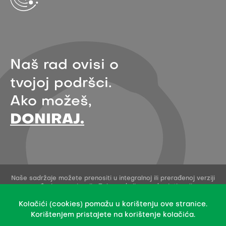
Naš rad ovisi o
tvojoj podršci.
Ako možeš,
DONIRAJ.
Naše sadržaje možete prenositi u integralnoj ili prerađenoj verziji
uz navođenje organizacije Zelena akcija - pod uvjetima licence
Creative Commons Imenovanje 4.0 međunarodna.
Ovo dopuštenje se ne odnosi na stock fotografije i embedane
Kolačići (cookies) pomažu u korištenju ove stranice.
sadržaje drugih stvaratelja.
Korištenjem pristajete na korištenje kolačića.