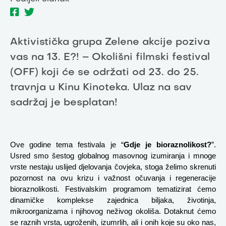
Aktivistička grupa Zelene akcije poziva
vas na 13. E?! – Okolišni filmski festival
(OFF) koji će se održati od 23. do 25.
travnja u Kinu Kinoteka. Ulaz na sav
sadržaj je besplatan!
Ove godine tema festivala je “
Gdje je bioraznolikost?
”. 
Usred smo šestog globalnog masovnog izumiranja i mnoge 
vrste nestaju uslijed djelovanja čovjeka, stoga želimo skrenuti 
pozornost na ovu krizu i važnost očuvanja i regeneracije 
bioraznolikosti. Festivalskim programom tematizirat ćemo 
dinamičke komplekse zajednica biljaka, životinja, 
mikroorganizama i njihovog neživog okoliša. Dotaknut ćemo 
se raznih vrsta, ugroženih, izumrlih, ali i onih koje su oko nas, 