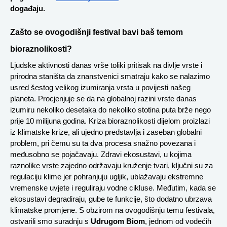
događaju.
Zašto se ovogodišnji festival bavi baš temom 
bioraznolikosti?
Ljudske aktivnosti danas vrše toliki pritisak na divlje vrste i 
prirodna staništa da znanstvenici smatraju kako se nalazimo 
usred šestog velikog izumiranja vrsta u povijesti našeg 
planeta. Procjenjuje se da na globalnoj razini vrste danas 
izumiru nekoliko desetaka do nekoliko stotina puta brže nego 
prije 10 milijuna godina. Kriza bioraznolikosti dijelom proizlazi 
iz klimatske krize, ali ujedno predstavlja i zaseban globalni 
problem, pri čemu su ta dva procesa snažno povezana i 
međusobno se pojačavaju. Zdravi ekosustavi, u kojima 
raznolike vrste zajedno održavaju kruženje tvari, ključni su za 
regulaciju klime jer pohranjuju ugljik, ublažavaju ekstremne 
vremenske uvjete i reguliraju vodne cikluse. Međutim, kada se 
ekosustavi degradiraju, gube te funkcije, što dodatno ubrzava 
klimatske promjene. S obzirom na ovogodišnju temu festivala, 
ostvarili smo suradnju s 
Udrugom Biom
, jednom od vodećih 