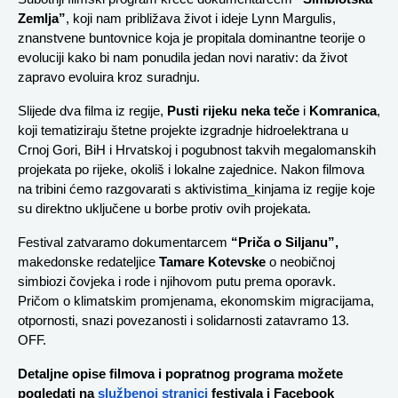
Zemlja”
, koji nam približava život i ideje Lynn Margulis, 
znanstvene buntovnice koja je propitala dominantne teorije o 
evoluciji kako bi nam ponudila jedan novi narativ: da život 
zapravo evoluira kroz suradnju.
Slijede dva filma iz regije, 
Pusti rijeku neka teče 
i
 Komranica
, 
koji tematiziraju štetne projekte izgradnje hidroelektrana u 
Crnoj Gori, BiH i Hrvatskoj i pogubnost takvih megalomanskih 
projekata po rijeke, okoliš i lokalne zajednice. Nakon filmova 
na tribini ćemo razgovarati s aktivistima_kinjama iz regije koje 
su direktno uključene u borbe protiv ovih projekata.
Festival zatvaramo dokumentarcem 
“Priča o Siljanu”, 
makedonske redateljice
 Tamare Kotevske 
o neobičnoj 
simbiozi čovjeka i rode i njihovom putu prema oporavk. 
Pričom o klimatskim promjenama, ekonomskim migracijama, 
otpornosti, snazi povezanosti i solidarnosti zatavramo 13. 
OFF.
Detaljne opise filmova i popratnog programa možete 
pogledati na
službenoj stranici
 festivala i Facebook 