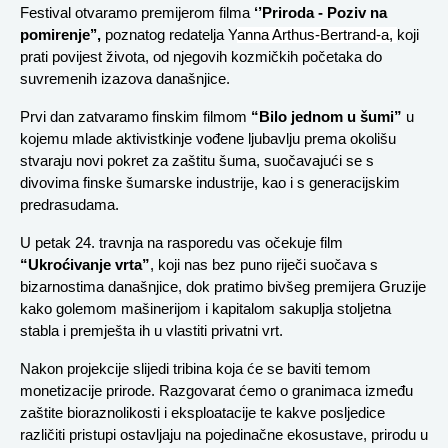
Festival otvaramo premijerom filma
 ‘’Priroda - Poziv na 
pomirenje’’,
 poznatog redatelja Y
anna Arthus-Bertrand-a, 
koji 
prati povijest života, od njegovih kozmičkih početaka do 
suvremenih izazova današnjice.
Prvi dan zatvaramo finskim filmom 
“Bilo jednom u šumi”
 u 
kojemu mlade aktivistkinje vođene ljubavlju prema okolišu 
stvaraju novi pokret za zaštitu šuma, suočavajući se s 
divovima finske šumarske industrije, kao i s generacijskim 
predrasudama. 
U petak 24. travnja na rasporedu vas očekuje film 
“Ukroćivanje vrta”
, koji nas bez puno riječi suočava s 
bizarnostima današnjice, dok pratimo bivšeg premijera Gruzije 
kako golemom mašinerijom i kapitalom sakuplja stoljetna 
stabla i premješta ih u vlastiti privatni vrt.
Nakon projekcije slijedi tribina koja će se baviti temom 
monetizacije prirode. Razgovarat ćemo o granimaca između 
zaštite bioraznolikosti i eksploatacije te kakve posljedice 
različiti pristupi ostavljaju na pojedinačne ekosustave, prirodu u 