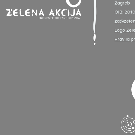
Zagreb
OIB:
201
za@zelen
Logo Zele
Pravila p