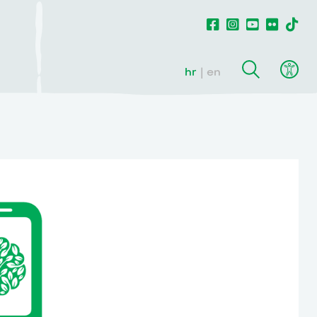
hr
en