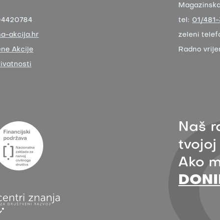
Magazinska 
04420784
tel:
01/481
a-akcija.hr
zeleni telef
ne Akcije
Radno vrij
rivatnosti
Naš r
tvojoj
Ako m
DONI