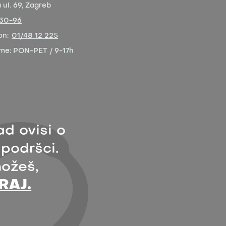
ul. 69, Zagreb
-30-96
on:
01/48 12 225
eme:
PON-PET / 9-17h
ad ovisi o
 podršci.
ožeš,
RAJ.