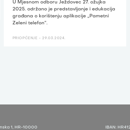
U Mjesnom odboru Ježdovec 27. ožujka
2025. održano je predstavljanje i edukacija
građana o korištenju aplikacije „Pametni
Zeleni telefon“.
PRIOPĆENJE -
29.03.2024.
nska 1,
HR-10000
IBAN:
HR412