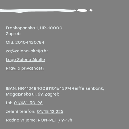
Frankopanska 1,
HR-10000
Zagreb
OIB:
20104420784
za@zelena-akcija.hr
Logo Zelene Akcije
Pravila privatnosti
IBAN:
HR4124840081101645974
Reiffeisenbank,
Magazinska ul. 69, Zagreb
tel:
01/481-30-96
zeleni telefon:
01/48 12 225
Radno vrijeme:
PON-PET / 9-17h