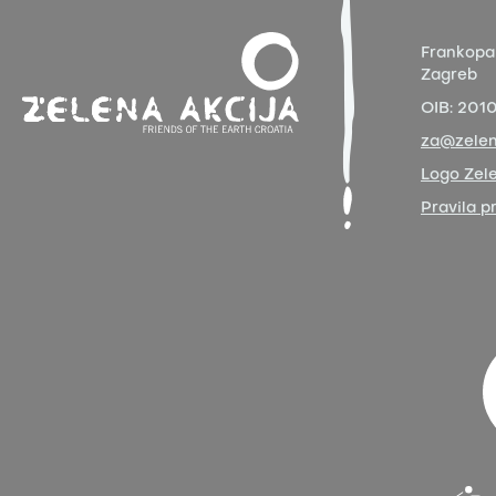
Frankopa
Zagreb
OIB:
201
za@zelen
Logo Zele
Pravila p