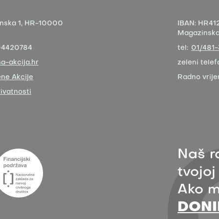
nska 1,
HR-10000
IBAN:
HR412
Magazinska 
04420784
tel:
01/481
a-akcija.hr
zeleni telef
ne Akcije
Radno vrij
rivatnosti
Naš r
tvojoj
Ako m
DONI