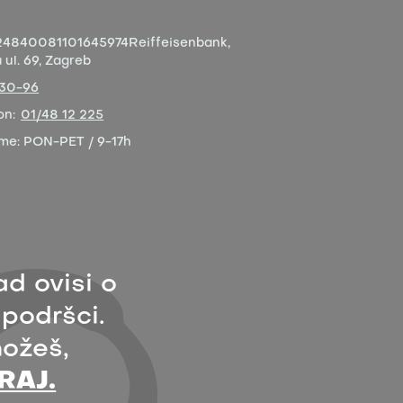
4840081101645974
Reiffeisenbank,
ul. 69, Zagreb
-30-96
on:
01/48 12 225
eme:
PON-PET / 9-17h
ad ovisi o
 podršci.
ožeš,
RAJ.