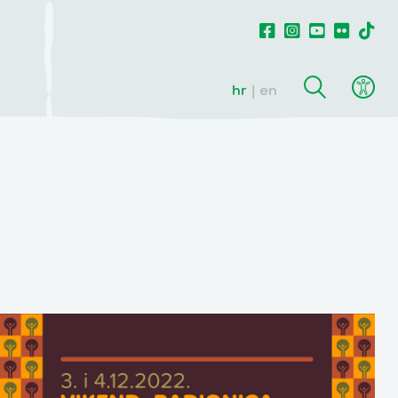
hr
en