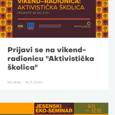
Prijavi se na vikend-
radionicu "Aktivistička
školica"
NAJAVA -
14.11.2022.