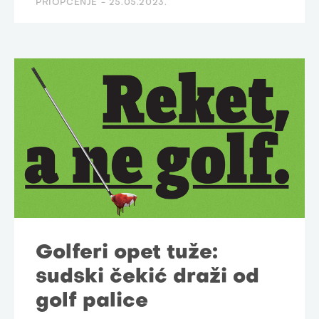
PRIOPĆENJE -
25.05.2023.
Golferi opet tuže:
sudski čekić draži od
golf palice