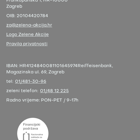
Frankopanska 1,
HR-10000
Zagreb
OIB:
20104420784
za@zelena-akcija.hr
Logo Zelene Akcije
Pravila privatnosti
IBAN:
HR4124840081101645974
Reiffeisenbank,
Magazinska ul. 69, Zagreb
tel:
01/481-30-96
zeleni telefon:
01/48 12 225
Radno vrijeme:
PON-PET / 9-17h