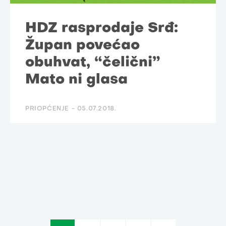
HDZ rasprodaje Srđ:
Župan povećao
obuhvat, “čelični”
Mato ni glasa
PRIOPĆENJE -
05.07.2018.