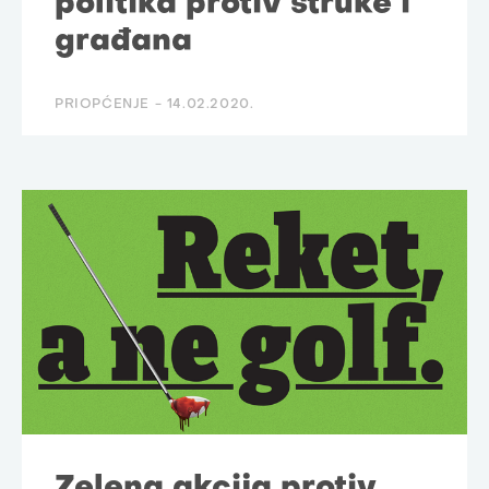
politika protiv struke i
građana
PRIOPĆENJE -
14.02.2020.
Zelena akcija protiv