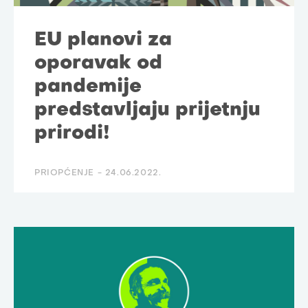
EU planovi za
oporavak od
pandemije
predstavljaju prijetnju
prirodi!
PRIOPĆENJE -
24.06.2022.