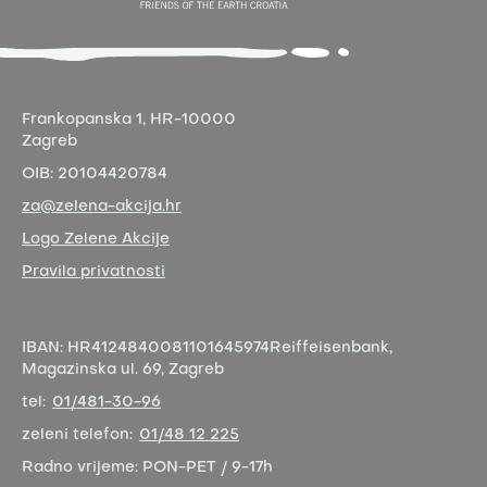
Frankopanska 1,
HR-10000
Zagreb
OIB:
20104420784
za@zelena-akcija.hr
Logo Zelene Akcije
Pravila privatnosti
IBAN:
HR4124840081101645974
Reiffeisenbank,
Magazinska ul. 69, Zagreb
tel:
01/481-30-96
zeleni telefon:
01/48 12 225
Radno vrijeme:
PON-PET / 9-17h