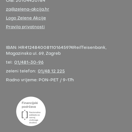
OIB:
20104420784
za@zelena-akcija.hr
Logo Zelene Akcije
Pravila privatnosti
IBAN:
HR4124840081101645974
Reiffeisenbank,
Magazinska ul. 69, Zagreb
tel:
01/481-30-96
zeleni telefon:
01/48 12 225
Radno vrijeme:
PON-PET / 9-17h