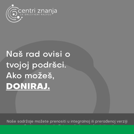
Naš rad ovisi o
tvojoj podršci.
Ako možeš,
DONIRAJ.
Naše sadržaje možete prenositi u integralnoj ili prerađenoj verziji
uz navođenje organizacije Zelena akcija - pod uvjetima licence
Creative Commons Imenovanje 4.0 međunarodna.