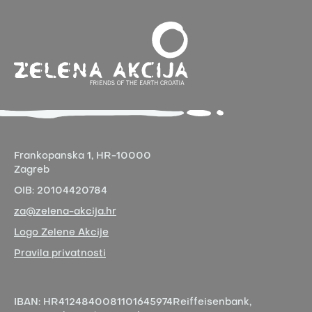
Frankopanska 1,
HR-10000
Zagreb
OIB:
20104420784
za@zelena-akcija.hr
Logo Zelene Akcije
Pravila privatnosti
IBAN:
HR4124840081101645974
Reiffeisenbank,