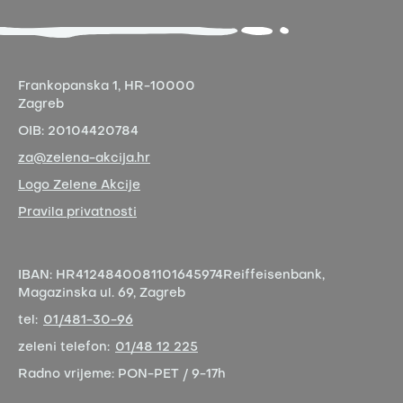
Frankopanska 1,
HR-10000
Zagreb
OIB:
20104420784
za@zelena-akcija.hr
Logo Zelene Akcije
Pravila privatnosti
IBAN:
HR4124840081101645974
Reiffeisenbank,
Magazinska ul. 69, Zagreb
tel:
01/481-30-96
zeleni telefon:
01/48 12 225
Radno vrijeme:
PON-PET / 9-17h