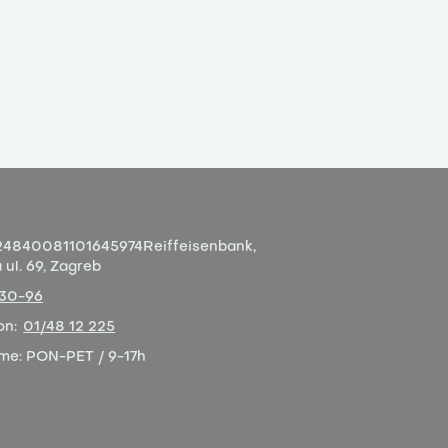
4840081101645974
Reiffeisenbank,
ul. 69, Zagreb
-30-96
on:
01/48 12 225
eme:
PON-PET / 9-17h