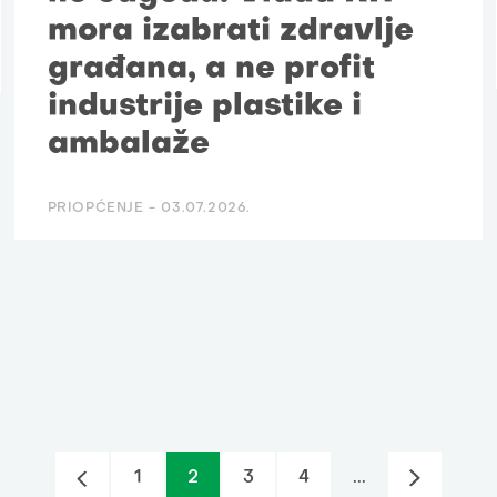
mora izabrati zdravlje
građana, a ne profit
industrije plastike i
ambalaže
PRIOPĆENJE -
03.07.2026.
1
2
3
4
...