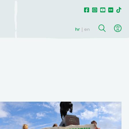
hr
en