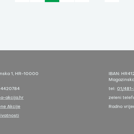
nska 1,
HR-10000
IBAN:
HR412
Magazinska 
04420784
tel:
01/481
a-akcija.hr
zeleni telef
ne Akcije
Radno vrij
rivatnosti