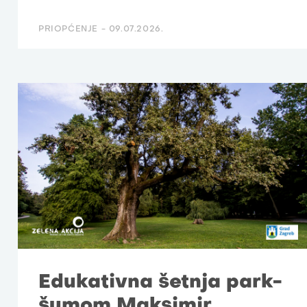
PRIOPĆENJE -
09.07.2026.
Edukativna šetnja park-
šumom Maksimir