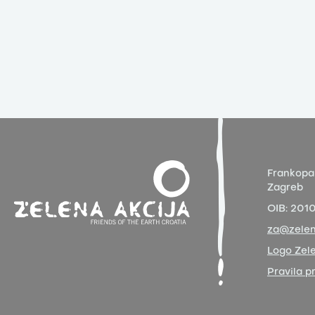
Frankopa
Zagreb
OIB:
201
za@zelen
Logo Zele
Pravila p