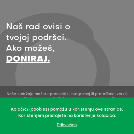
Naš rad ovisi o
tvojoj podršci.
Ako možeš,
DONIRAJ.
Naše sadržaje možete prenositi u integralnoj ili prerađenoj verziji
uz navođenje organizacije Zelena akcija - pod uvjetima licence
Creative Commons Imenovanje 4.0 međunarodna.
Ovo dopuštenje se ne odnosi na stock fotografije i embedane
Kolačići (cookies) pomažu u korištenju ove stranice.
sadržaje drugih stvaratelja.
Korištenjem pristajete na korištenje kolačića.
Prihvaćam
Design & development: Slobodna domena Zadruga za otvoreni
kod i dizajn