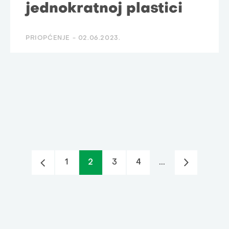
jednokratnoj plastici
PRIOPĆENJE -
02.06.2023.
1
2
3
4
...