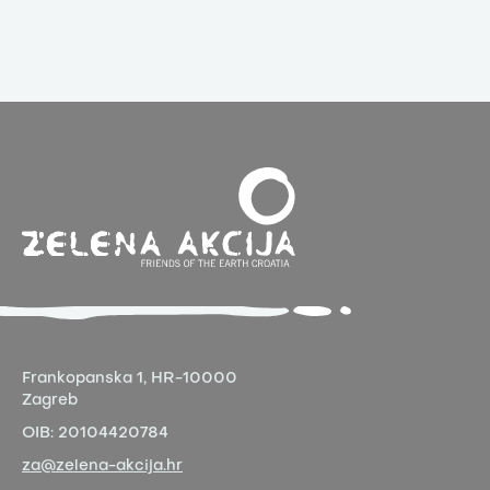
Frankopanska 1,
HR-10000
Zagreb
OIB:
20104420784
za@zelena-akcija.hr