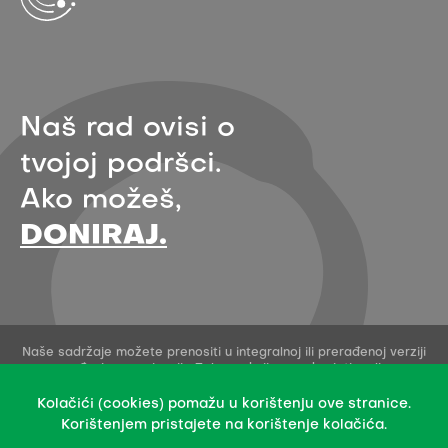
Naš rad ovisi o
tvojoj podršci.
Ako možeš,
DONIRAJ.
Naše sadržaje možete prenositi u integralnoj ili prerađenoj verziji
uz navođenje organizacije Zelena akcija - pod uvjetima licence
Creative Commons Imenovanje 4.0 međunarodna.
Ovo dopuštenje se ne odnosi na stock fotografije i embedane
Kolačići (cookies) pomažu u korištenju ove stranice.
sadržaje drugih stvaratelja.
Korištenjem pristajete na korištenje kolačića.