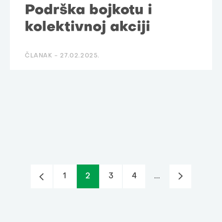
Podrška bojkotu i
kolektivnoj akciji
ČLANAK -
27.02.2025.
1
2
3
4
...