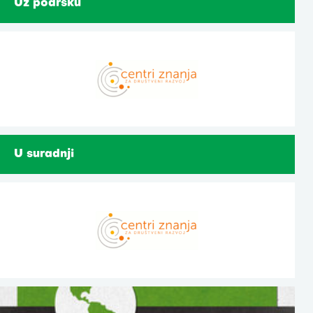
Uz podršku
U suradnji