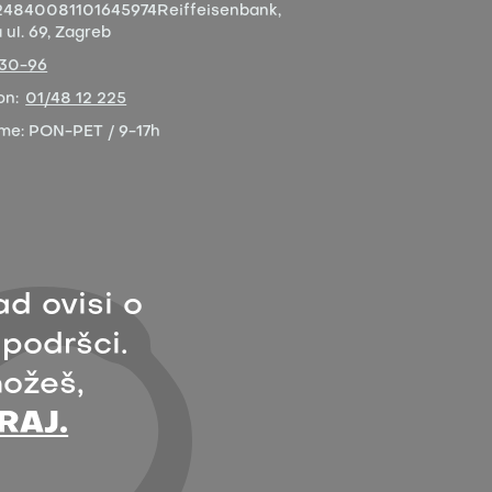
4840081101645974
Reiffeisenbank,
ul. 69, Zagreb
-30-96
on:
01/48 12 225
eme:
PON-PET / 9-17h
ad ovisi o
 podršci.
ožeš,
RAJ.