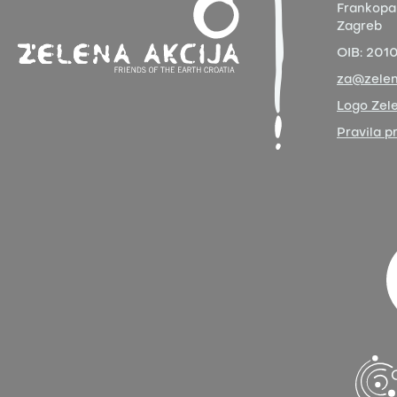
Frankopa
Zagreb
OIB:
201
za@zelen
Logo Zele
Pravila p