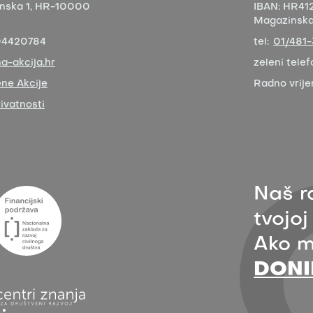
nska 1,
HR-10000
IBAN:
HR412
Magazinska 
04420784
tel:
01/481
a-akcija.hr
zeleni telef
ne Akcije
Radno vrij
rivatnosti
Naš r
tvojoj
Ako m
DONI