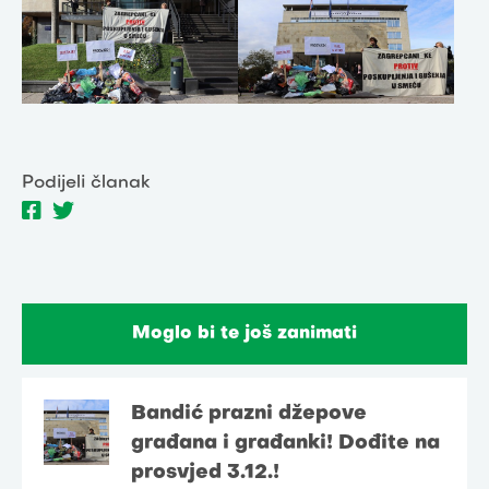
Podijeli članak
Moglo bi te još zanimati
Bandić prazni džepove
građana i građanki! Dođite na
prosvjed 3.12.!