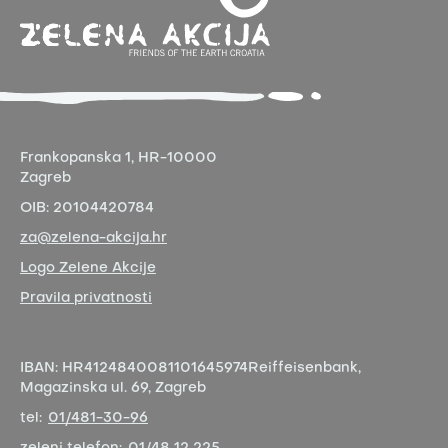
Frankopanska 1,
HR-10000
Zagreb
OIB:
20104420784
za@zelena-akcija.hr
Logo Zelene Akcije
Pravila privatnosti
IBAN:
HR4124840081101645974
Reiffeisenbank,
Magazinska ul. 69, Zagreb
tel:
01/481-30-96