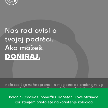
Naš rad ovisi o
tvojoj podršci.
Ako možeš,
DONIRAJ.
Naše sadržaje možete prenositi u integralnoj ili prerađenoj verziji
uz navođenje organizacije Zelena akcija - pod uvjetima licence
Creative Commons Imenovanje 4.0 međunarodna.
Ovo dopuštenje se ne odnosi na stock fotografije i embedane
Kolačići (cookies) pomažu u korištenju ove stranice.
sadržaje drugih stvaratelja.
Korištenjem pristajete na korištenje kolačića.