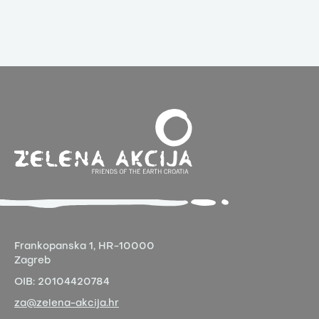
Frankopanska 1,
HR-10000
Zagreb
OIB:
20104420784
za@zelena-akcija.hr