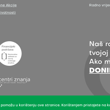
ne Akcije
Radno vrij
rivatnosti
Naš r
tvojoj
Ako m
DONI
rađenoj verziji uz navođenje organizacije Zelena akcija - pod uvjetima
 pomažu u korištenju ove stranice. Korištenjem pristajete na ko
štenje se ne odnosi na stock fotografije i embedane sadržaje drugih stv