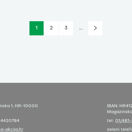
1
2
3
...
nska 1,
HR-10000
IBAN:
HR412
Magazinska 
04420784
tel:
01/481
a-akcija.hr
zeleni telef