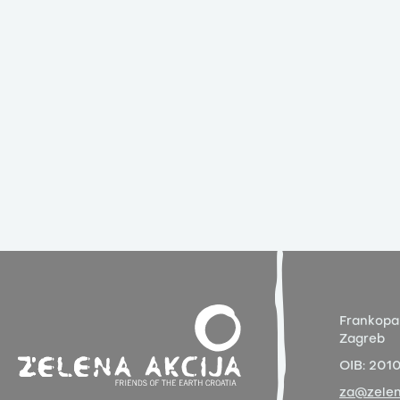
Frankopa
Zagreb
OIB:
201
za@zelen