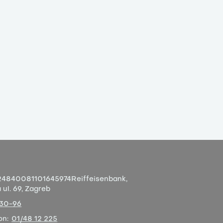
4840081101645974
Reiffeisenbank,
ul. 69, Zagreb
-30-96
on:
01/48 12 225