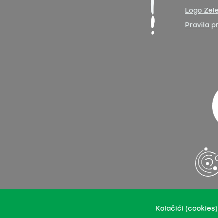
Logo Zele
Pravila p
Naše sadržaje možete prenositi u integralnoj ili pre
Kolačići (cookies)
Ovo dopu