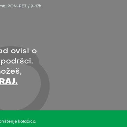
eme:
PON-PET / 9-17h
ad ovisi o
 podršci.
ožeš,
RAJ.
 licence Creative Commons Imenovanje 4.0 međunarodna.
rištenje kolačića.
aratelja.