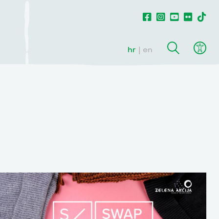
hr
en