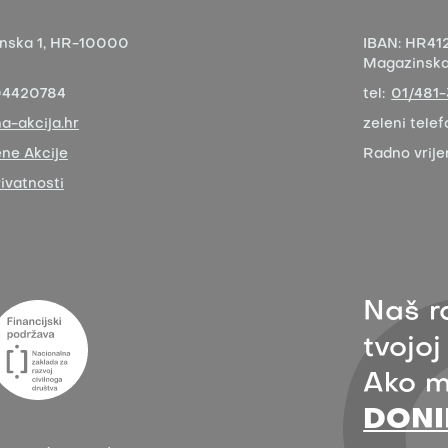
nska 1,
HR-10000
IBAN:
HR412
Magazinska 
04420784
tel:
01/481
a-akcija.hr
zeleni telef
ne Akcije
Radno vrij
rivatnosti
Naš r
tvojoj
Ako m
DONI