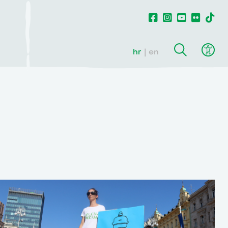
hr
en