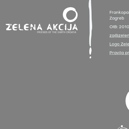
Frankopa
Zagreb
OIB:
201
za@zelen
Logo Zele
Pravila p