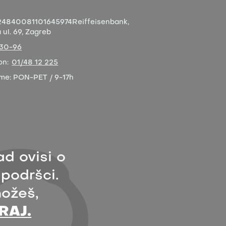
4840081101645974
Reiffeisenbank,
ul. 69, Zagreb
-30-96
on:
01/48 12 225
eme:
PON-PET / 9-17h
ad ovisi o
 podršci.
ožeš,
RAJ.