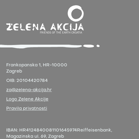
Frankopanska 1,
HR-10000
Zagreb
OIB:
20104420784
za@zelena-akcija.hr
Logo Zelene Akcije
Pravila privatnosti
IBAN:
HR4124840081101645974
Reiffeisenbank,
Magazinska ul. 69, Zagreb