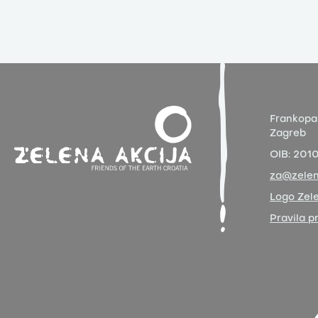
Frankopa
Zagreb
OIB:
201
za@zelen
Logo Zele
Pravila p