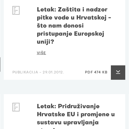
Letak: Zaštita i nadzor
pitke vode u Hrvatskoj -
što nam donosi
pristupanje Europskoj
uniji?
VIŠE
PUBLIKACIJA -
29.01.2012.
PDF 474 KB
Letak: Pridruživanje
Hrvatske EU i promjene u
sustavu upravljanja