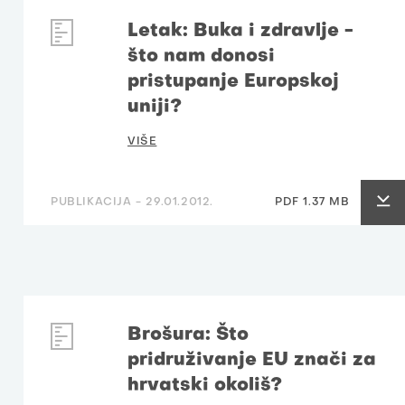
Letak: Buka i zdravlje -
što nam donosi
pristupanje Europskoj
uniji?
VIŠE
PUBLIKACIJA -
29.01.2012.
PDF 1.37 MB
Brošura: Što
pridruživanje EU znači za
hrvatski okoliš?