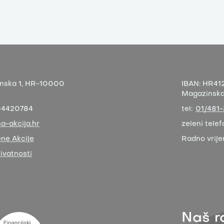
nska 1,
HR-10000
IBAN:
HR412
Magazinska 
04420784
tel:
01/481
a-akcija.hr
zeleni telef
ne Akcije
Radno vrij
rivatnosti
Naš r