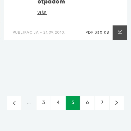
otpadom
VIŠE
PUBLIKACIJA -
21.09.2010.
PDF 330 KB
...
3
4
5
6
7