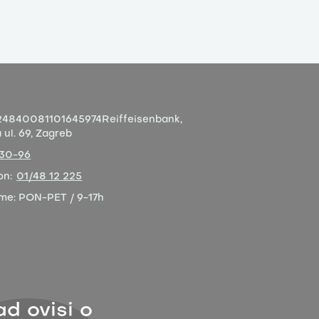
4840081101645974
Reiffeisenbank,
ul. 69, Zagreb
-30-96
on:
01/48 12 225
eme:
PON-PET / 9-17h
ad ovisi o